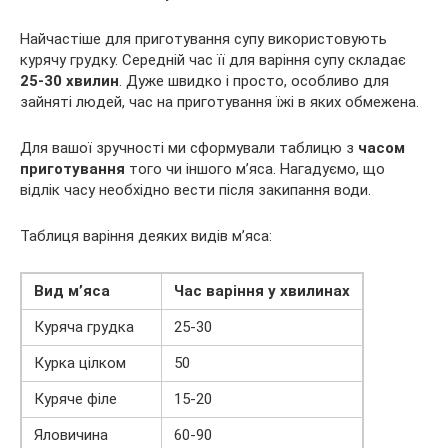
Найчастіше для приготування супу використовують
курячу грудку. Середній час її для варіння супу складає
25-30 хвилин
. Дуже швидко і просто, особливо для
зайняті людей, час на приготування їжі в яких обмежена.
Для вашої зручності ми сформували таблицю з
часом
приготування
того чи іншого м’яса. Нагадуємо, що
відлік часу необхідно вести після закипання води.
Таблиця варіння деяких видів м’яса:
Вид м’яса
Час варіння у хвилинах
Куряча грудка
25-30
Курка цілком
50
Куряче філе
15-20
Яловичина
60-90