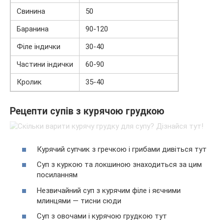
Свинина
50
Баранина
90-120
Філе індички
30-40
Частини індички
60-90
Кролик
35-40
Рецепти супів з курячою грудкою
Курячий супчик з гречкою і грибами дивіться тут
Суп з куркою та локшиною знаходиться за цим
посиланням
Незвичайний суп з курячим філе і яєчними
млинцями — тисни сюди
Суп з овочами і курячою грудкою тут