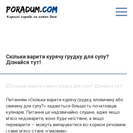
Перейти
до
вмісту
Скільки варити курячу грудку для супу?
Дізнайся тут!
Питанням «Скільки варити курячу грудку, яловичину або
свинину для супу?» задаються більшість початківців
кулінарів. Питання це надзвичайно слушне, адже якщо
м’ясо недоварити, воно буде неїстівне, а якщо
переварити — можуть випаруватися всі корисні речовини
і саме м’ясо
стане «гумовим».