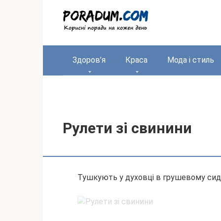
Перейти
до
вмісту
Здоров’я
Краса
Мода і стиль
Рулети зі свинини
Тушкують у духовці в грушевому сид