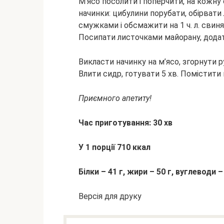
М’ясо посолити і поперчити, на кожну
начинки: цибулини порубати, обірвати
смужками і обсмажити на 1 ч. л. свин
Посипати листочками майорану, додати
Викласти начинку на м’ясо, згорнути 
Влити сидр, готувати 5 хв. Помістити 
Приємного апетиту!
Час приготування: 30 хв
У 1 порції 710 ккал
Білки – 41 г, жири – 50 г, вуглеводи –
Версія для друку