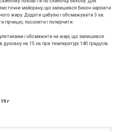
 скибочку покласти по скибочці бекону. Для
 листочки майорану, що залишився бекон нарізати
ячого жиру. Додати цибулю і обсмажувати 3 хв.
 гірчицю, посолити і поперчити.
рулетиками і обсмажити на жирі, що залишився.
в духовку на 15 хв при температурі 140 градусів.
 19 г