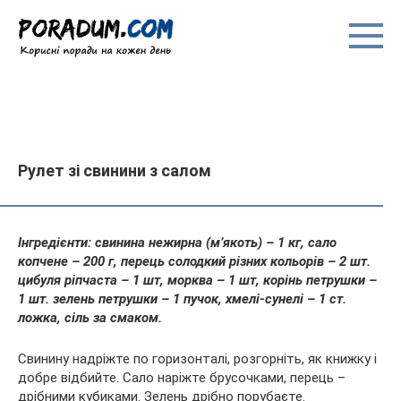
Перейти
до
вмісту
Рулет зі свинини з салом
Інгредієнти: свинина нежирна (м’якоть) – 1 кг, сало
копчене – 200 г, перець солодкий різних кольорів – 2 шт.
цибуля ріпчаста – 1 шт, морква – 1 шт, корінь петрушки –
1 шт. зелень петрушки – 1 пучок, хмелі-сунелі – 1 ст.
ложка, сіль за смаком.
Свинину надріжте по горизонталі,
розгорніть, як книжку і
добре відбийте. Сало наріжте брусочками, перець –
дрібними кубиками. Зелень дрібно порубаєте.