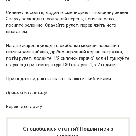
Свинину посоліть, додайте хмелі-сунелі і половину зелені.
Зверху розкладіть солодкий перець, копчене сало,
посипте зеленню. Скачайте рулет, перев’яжіть його
шпагатом.
На дно жаровні укладіть скибочки моркви, нарізаний
півкільцями цибулю, дрібно нарізаний корінь петрушки,
потім рулет, додайте 1/2 склянки гарячої води і тушкуйте
в духовці при температурі 180 градусів 1,5-2 години.
При подачі видаліть шпагат, наріжте скибочками.
Приємного апетиту!
Версія для друку
Сподобалася стаття? Поділитися з
друзями: