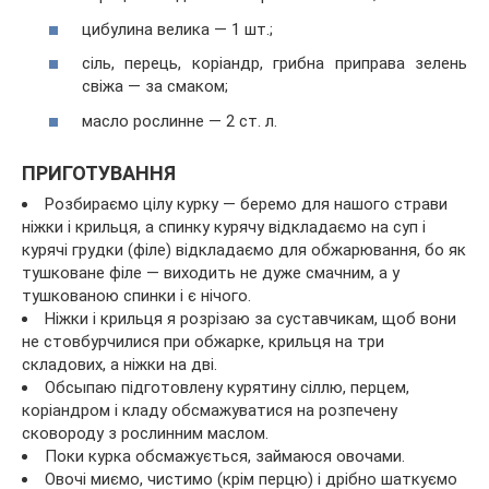
цибулина велика — 1 шт.;
сіль, перець, коріандр, грибна приправа зелень
свіжа — за смаком;
масло рослинне — 2 ст. л.
ПРИГОТУВАННЯ
Розбираємо цілу курку — беремо для нашого страви
ніжки і крильця, а спинку курячу відкладаємо на суп і
курячі грудки (філе) відкладаємо для обжарювання, бо як
тушковане філе — виходить не дуже смачним, а у
тушкованою спинки і є нічого.
Ніжки і крильця я розрізаю за суставчикам, щоб вони
не стовбурчилися при обжарке, крильця на три
складових, а ніжки на дві.
Обсыпаю підготовлену курятину сіллю, перцем,
коріандром і кладу обсмажуватися на розпечену
сковороду з рослинним маслом.
Поки курка обсмажується, займаюся овочами.
Овочі миємо, чистимо (крім перцю) і дрібно шаткуємо