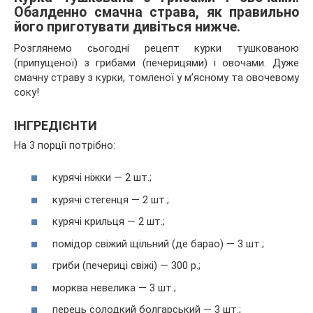
Обалденно смачна страва, як правильно
його приготувати дивіться нижче.
Розглянемо сьогодні рецепт курки тушкованою
(припущеної) з грибами (печерицями) і овочами. Дуже
смачну страву з курки, томленої у м’ясному та
овочевому
соку!
ІНГРЕДІЄНТИ
На 3 порції потрібно:
курячі ніжки — 2 шт.;
курячі стегенця — 2 шт.;
курячі крильця — 2 шт.;
помідор свіжий щільний (де барао) — 3 шт.;
гриби (печериці свіжі) — 300 р.;
морква невелика — 3 шт.;
перець солодкий болгарський — 3 шт.;