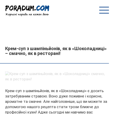
Перейти
до
вмісту
Крем-суп з шампіньйонів, як в «Шоколадниці»
– смачно, як в ресторані!
Крем-суп з шампіньйонів, як в «Шоколадниці» є досить
затребуваним стравою. Воно дуже поживне і корисне,
ароматне та смачне. Але найголовніше, що ви можете за
допомогою нашого рецепта стати трохи ближче до
професійної кухні! Адже сьогодні ми навчимо вас