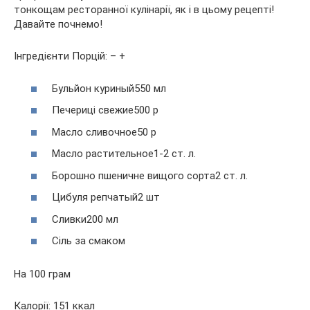
тонкощам
ресторанної кулінарії, як і в цьому рецепті!
Давайте почнемо!
Інгредієнти Порцій: – +
Бульйон куриный550 мл
Печериці свежие500 р
Масло сливочное50 р
Масло растительное1-2 ст. л.
Борошно пшеничне вищого сорта2 ст. л.
Цибуля репчатый2 шт
Сливки200 мл
Сіль за смаком
На 100 грам
Калорії: 151 ккал