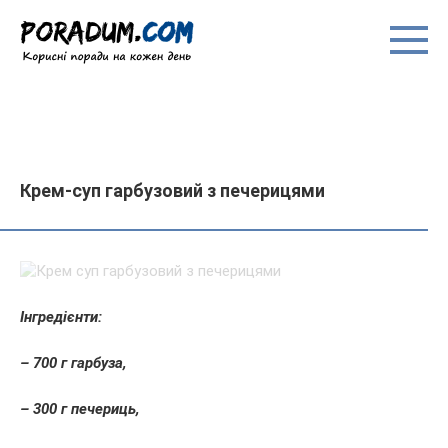
Перейти
до
вмісту
Крем-суп гарбузовий з печерицями
Інгредієнти:
– 700 г гарбуза,
– 300 г печериць,