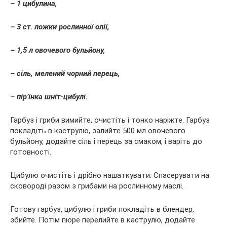
– 1 цибулина,
– 3 ст. ложки рослинної олії,
– 1,5 л овочевого бульйону,
– сіль, мелений чорний перець,
– пір’їнка шніт-цибулі.
Гарбуз і гриби вимийте, очистіть і тонко наріжте. Гарбуз
покладіть в каструлю, залийте 500 мл
овочевого
бульйону, додайте сіль і перець за смаком, і варіть до
готовності.
Цибулю очистіть і дрібно нашаткувати. Спасерувати на
сковороді разом з грибами на рослинному маслі.
Готову гарбуз, цибулю і гриби покладіть в блендер,
збийте. Потім пюре перелийте в каструлю, додайте