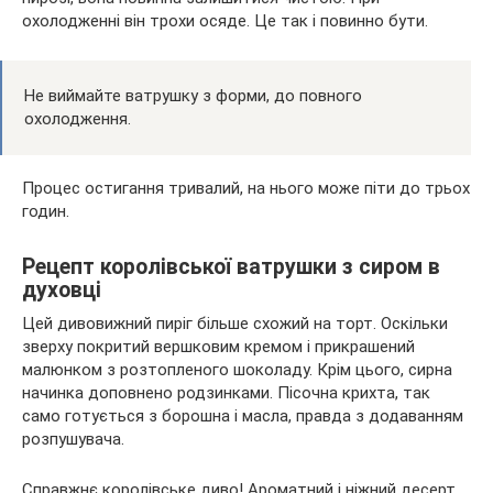
охолодженні він трохи осяде. Це так і повинно бути.
Не виймайте ватрушку з форми, до повного
охолодження.
Процес остигання тривалий, на нього може піти до трьох
годин.
Рецепт королівської ватрушки з сиром в
духовці
Цей дивовижний пиріг більше схожий на торт. Оскільки
зверху покритий вершковим кремом і прикрашений
малюнком з розтопленого шоколаду. Крім цього, сирна
начинка доповнено родзинками. Пісочна крихта, так
само готується з борошна і масла, правда з додаванням
розпушувача.
Справжнє королівське диво! Ароматний і ніжний десерт