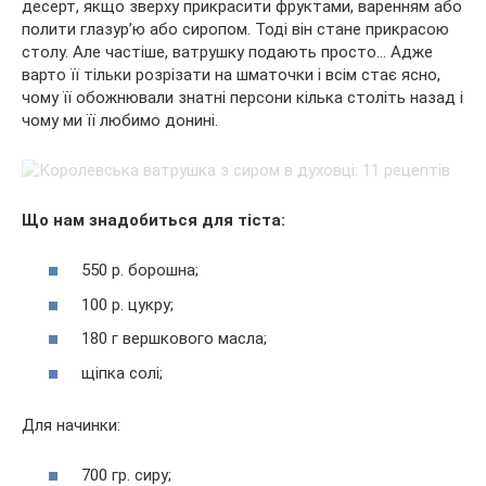
десерт, якщо зверху прикрасити фруктами, варенням або
полити глазур’ю або сиропом. Тоді він стане прикрасою
столу. Але частіше, ватрушку подають просто… Адже
варто її тільки розрізати на шматочки і всім стає ясно,
чому її обожнювали знатні персони кілька століть назад і
чому ми її любимо донині.
Що нам знадобиться для тіста:
550 р. борошна;
100 р. цукру;
180 г вершкового масла;
щіпка солі;
Для начинки:
700 гр. сиру;