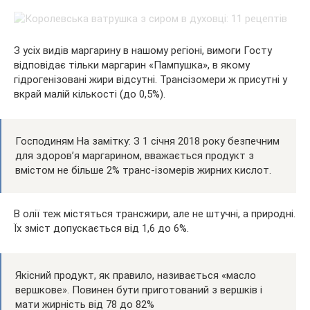
З усіх видів маргарину в нашому регіоні, вимоги Госту
відповідає тільки маргарин «Пампушка», в якому
гідрогенізовані жири відсутні. Трансізомери ж присутні у
вкрай малій кількості (до 0,5%).
Господиням На замітку: З 1 січня 2018 року безпечним
для здоров’я маргарином, вважається продукт з
вмістом не більше 2% транс-ізомерів жирних кислот.
В олії теж містяться трансжири, але не штучні, а природні.
Їх зміст допускається від 1,6 до 6%.
Якісний продукт, як правило, називається «масло
вершкове». Повинен бути приготований з вершків і
мати жирність від 78 до 82%