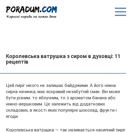
Перейти
до
вмісту
Королевська ватрушка з сиром в духовці: 11
рецептів
Цей пиріг нікого не залишає байдужими. А його ніжна
сирна начинка, має яскравий незабутній смак. Він може
бути різним: то яблучним, то з ароматом банана або
ніжно-вершковим. Це залежить від додаткових
складових, в якості яких популярні шоколад, фрукти і
ягоди.
Королевська
ватрушка — так називається насипний пиріг