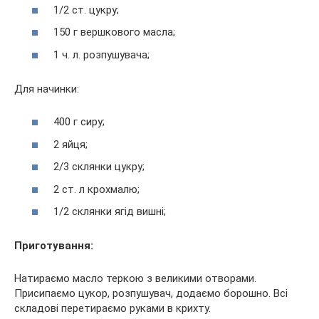
1/2 ст. цукру;
150 г вершкового масла;
1 ч. л. розпушувача;
Для начинки:
400 г сиру;
2 яйця;
2/3 склянки цукру;
2 ст. л крохмалю;
1/2 склянки ягід вишні;
Приготування:
Натираємо масло теркою з великими отворами.
Присипаємо цукор, розпушувач, додаємо борошно. Всі
складові перетираємо руками в крихту.