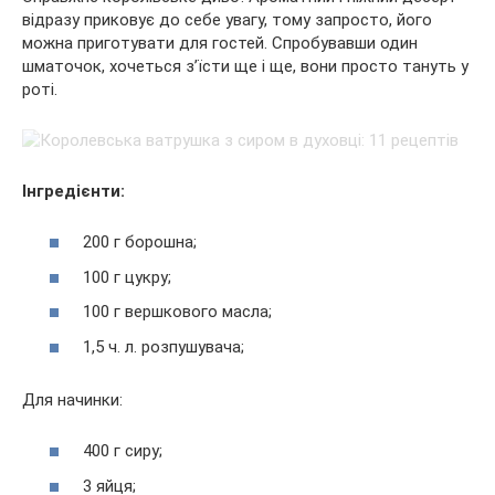
відразу приковує до себе увагу, тому запросто, його
можна приготувати для гостей. Спробувавши один
шматочок, хочеться з’їсти ще і ще, вони просто тануть у
роті.
Інгредієнти:
200 г борошна;
100 г цукру;
100 г вершкового масла;
1,5 ч. л. розпушувача;
Для начинки:
400 г сиру;
3 яйця;