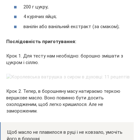
200 г цукру;
4 курячих яйця;
ванілін або ванільний екстракт (за смаком);
Послідовність приготування:
Крок 1. Для тесту нам необхідно: борошно змішати з
цукром і сіллю.
Крок 2. Тепер, в борошняну масу натираємо теркою
вершкове масло. Воно повинно бути досить
охолодженим, щоб легко кришилося. Але не
замороженим.
Щоб масло не плавилося в руці і не ковзало, умочіть
його в борошні.