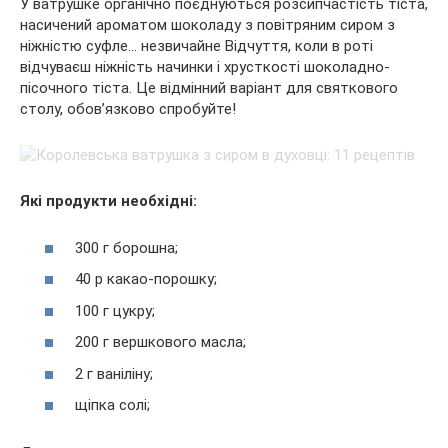
У ватрушке органічно поєднуються розсипчастість тіста,
насичений ароматом шоколаду з повітряним сиром з
ніжністю суфле… незвичайне Відчуття, коли в роті
відчуваєш ніжність начинки і хрусткості шоколадно-
пісочного тіста. Це відмінний варіант для святкового
столу, обов’язково спробуйте!
Які продукти необхідні:
300 г борошна;
40 р какао-порошку;
100 г цукру;
200 г вершкового масла;
2 г ваніліну;
щіпка солі;