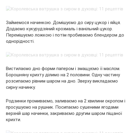
Займемося начинкою. Домішуємо до сиру цукор і яйця.
Додаємо кукурудзяний крохмаль і ванільний цукор.
Перемішуємо ложкою і потім пробиваємо блендером до
однорідності.
Вистилаємо дно форми папером і змащуємо її маслом.
Борошняну крихту ділимо на 2 половини. Одну частину
розсипаємо рівним шаром на дно. Зверху викладаємо
сирну начинку.
Родзинки промиваємо, заливаємо на 2 хвилини окропом і
просушуємо на рушник. Посипаємо сушеними ягодами
верхній шар начинки, закриваємо другим шаром піщаної
крихти.