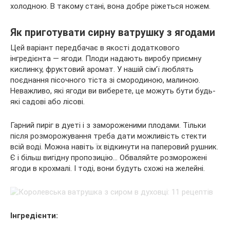
холодною. В такому стані, вона добре ріжеться ножем.
Як приготувати сирну ватрушку з ягодами
Цей варіант передбачає в якості додаткового
інгредієнта — ягоди. Плоди надають виробу приємну
кислинку, фруктовий аромат. У нашій сім’ї люблять
поєднання пісочного тіста зі смородиною, малиною.
Неважливо, які ягоди ви виберете, це можуть бути будь-
які садові або лісові.
Гарний пиріг в дуеті і з замороженими плодами. Тільки
після розморожування треба дати можливість стекти
всій воді. Можна навіть їх відкинути на паперовий рушник.
Є і більш вигідну пропозицію… Обваляйте розморожені
ягоди в крохмалі. І тоді, вони будуть схожі на желейні.
Інгредієнти: