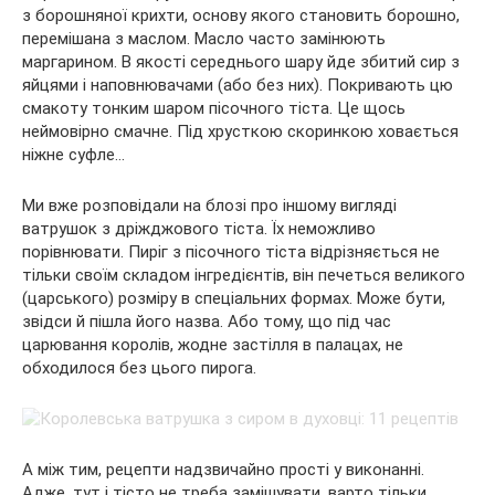
з борошняної крихти, основу якого становить борошно,
перемішана з маслом. Масло часто замінюють
маргарином. В якості середнього шару йде збитий сир з
яйцями і наповнювачами (або без них). Покривають цю
смакоту тонким шаром пісочного тіста. Це щось
неймовірно смачне. Під хрусткою скоринкою ховається
ніжне суфле…
Ми вже розповідали на блозі про іншому вигляді
ватрушок з дріжджового тіста. Їх неможливо
порівнювати. Пиріг з пісочного тіста відрізняється не
тільки своїм складом інгредієнтів, він печеться великого
(царського) розміру в спеціальних формах. Може бути,
звідси й пішла його назва. Або тому, що під час
царювання королів, жодне застілля в палацах, не
обходилося без цього пирога.
А між тим, рецепти надзвичайно прості у виконанні.
Адже, тут і тісто не треба замішувати, варто тільки