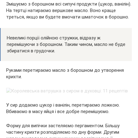
Змішуємо з борошном всі сипучі продукти (цукор, ванілін).
На тертці натираємо вершкове масло. Воно краще
треться, якщо ви будете вмочати шматочок в борошно.
Невеликі порції олійною стружки, відразу ж
перемішуючи з борошном. Таким чином, масло не буде
збиратися в грудочки.
Руками перетираємо масло з борошном до утворення
крихти.
У сир додаємо цукор і ванілін, перетираємо ложкою.
Вбиваємо в масу яйця і все добре перемішуємо.
Форму для випічки застеляємо пергаментом. Більшу
частину крихти розподіляємо по дну форми. Другим