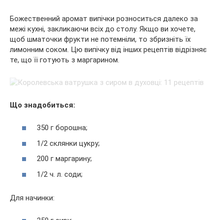
Божественний аромат випічки розноситься далеко за
межі кухні, закликаючи всіх до столу. Якщо ви хочете,
щоб шматочки фрукти не потемніли, то збризніть їх
лимонним соком. Цю випічку від інших рецептів відрізняє
те, що її готують з маргарином.
Що знадобиться:
350 г борошна;
1/2 склянки цукру;
200 г маргарину;
1/2 ч. л. соди;
Для начинки: