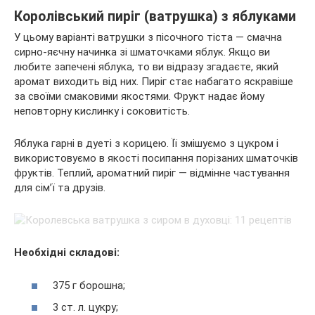
Королівський пиріг (ватрушка) з яблуками
У цьому варіанті ватрушки з пісочного тіста — смачна
сирно-яєчну начинка зі шматочками яблук. Якщо ви
любите запечені яблука, то ви відразу згадаєте, який
аромат виходить від них. Пиріг стає набагато яскравіше
за своїми смаковими якостями. Фрукт надає йому
неповторну кислинку і соковитість.
Яблука гарні в дуеті з корицею. Її змішуємо з цукром і
використовуємо в якості посипання порізаних шматочків
фруктів. Теплий, ароматний пиріг — відмінне частування
для сім’ї та друзів.
Необхідні складові:
375 г борошна;
3 ст. л. цукру;