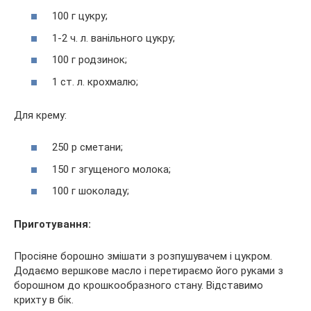
100 г цукру;
1-2 ч. л. ванільного цукру;
100 г родзинок;
1 ст. л. крохмалю;
Для крему:
250 р сметани;
150 г згущеного молока;
100 г шоколаду;
Приготування:
Просіяне борошно змішати з розпушувачем і цукром.
Додаємо вершкове масло і перетираємо його руками з
борошном до крошкообразного стану. Відставимо
крихту в бік.