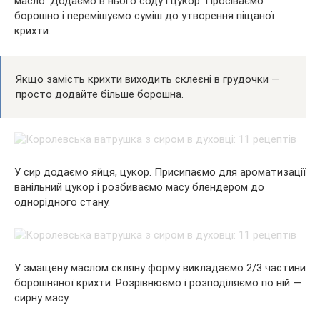
масло. Додаємо в нього соду і цукор. Просіваємо
борошно і перемішуємо суміш до утворення піщаної
крихти.
Якщо замість крихти виходить склеєні в грудочки —
просто додайте більше борошна.
У сир додаємо яйця, цукор. Присипаємо для ароматизації
ванільний цукор і розбиваємо масу блендером до
однорідного стану.
У змащену маслом скляну форму викладаємо 2/3 частини
борошняної крихти. Розрівнюємо і розподіляємо по ній —
сирну масу.