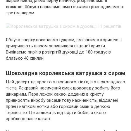
шаром викладаємо сирну начинку, розрівнюємо її
ложкою. Яблука нарізаємо шматочками і розподіляємо їх
третім шаром.
Яблука зверху посипаємо цукром, змішаним з корицею. І
прикривають шаром залишилася піщаної крихти.
Випікаємо пиріг в розігрітій духовці до 180 градусів
близько 40 хвилин.
Шоколадна королевська ватрушка з сиром
Цей десерт не просто з пісочного тіста, а з шоколадного
тіста. Яскравий, насичений смак шоколаду робить його
шикарним. Пара ложок какао, доданих в крихту
привносять виробу оксамитову насиченість, віддалені
пряні і квіткові нотки або горіховий смак з деякою
терпкістю. Це залежить від сорти бобів, з якого
зроблено ваше какао.