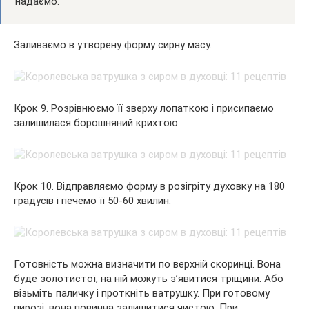
надаємо.
Заливаємо в утворену форму сирну масу.
Крок 9. Розрівнюємо її зверху лопаткою і присипаємо
залишилася борошняний крихтою.
Крок 10. Відправляємо форму в розігріту духовку на 180
градусів і печемо її 50-60 хвилин.
Готовність можна визначити по верхній скоринці. Вона
буде золотистої, на ній можуть з’явитися тріщини. Або
візьміть паличку і проткніть ватрушку. При готовому
пирозі, вона повинна залишитися чистою. При