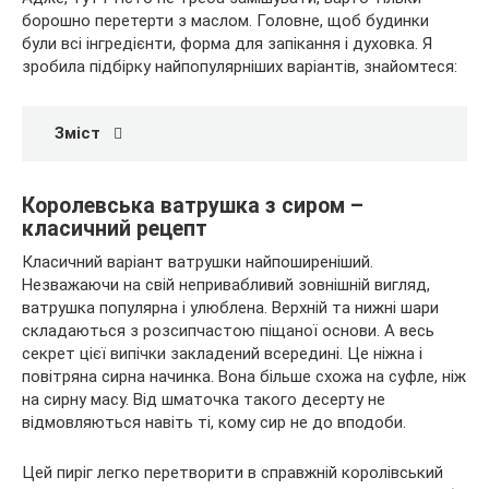
борошно перетерти з маслом. Головне, щоб будинки
були всі інгредієнти, форма для запікання і духовка. Я
зробила підбірку найпопулярніших варіантів, знайомтеся:
Зміст
Королевська ватрушка з сиром –
класичний рецепт
Класичний варіант ватрушки найпоширеніший.
Незважаючи на свій непривабливий зовнішній вигляд,
ватрушка популярна і улюблена. Верхній та нижні шари
складаються з розсипчастою піщаної основи. А весь
секрет цієї випічки закладений всередині. Це ніжна і
повітряна сирна начинка. Вона більше схожа на суфле, ніж
на сирну масу. Від шматочка такого десерту не
відмовляються навіть ті, кому сир не до вподоби.
Цей пиріг легко перетворити в справжній королівський