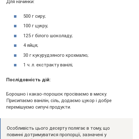
Для начинки:
500 г сиру;
100 г цукру;
125 г білого шоколаду;
4 яйця;
30 г кукурудзяного крохмалю;
1 ч. л. екстракту ванілі;
Послідовність дій:
Борошно і какао-порошок просіваємо в миску.
Присипаємо ванілін, сіль, додаємо цукор і добре
перемішуємо сипучі продукти.
Особливість цього десерту полягає в тому, що
повинні дотримуватися пропорції, зазначені у