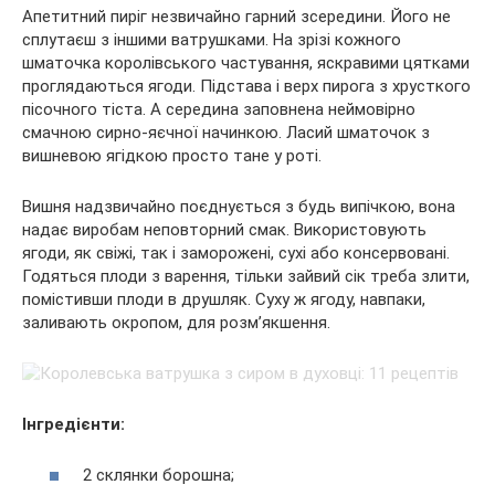
Апетитний пиріг незвичайно гарний зсередини. Його не
сплутаєш з іншими ватрушками. На зрізі кожного
шматочка королівського частування, яскравими цятками
проглядаються ягоди. Підстава і верх пирога з хрусткого
пісочного тіста. А середина заповнена неймовірно
смачною сирно-яєчної начинкою. Ласий шматочок з
вишневою ягідкою просто тане у роті.
Вишня надзвичайно поєднується з будь випічкою, вона
надає виробам неповторний смак. Використовують
ягоди, як свіжі, так і заморожені, сухі або консервовані.
Годяться плоди з варення, тільки зайвий сік треба злити,
помістивши плоди в друшляк. Суху ж ягоду, навпаки,
заливають окропом, для розм’якшення.
Інгредієнти:
2 склянки борошна;