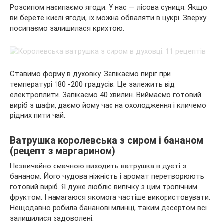
Розсипом насипаємо ягоди. У нас — лісова суниця. Якщо
ви берете кислі ягоди, їх можна обваляти в цукрі. Зверху
посипаємо залишилася крихтою.
Ставимо форму в духовку. Запікаємо пиріг при
температурі 180 -200 градусів. Це залежить від
електроплити. Запікаємо 40 хвилин. Виймаємо готовий
виріб з шафи, даємо йому час на охолодження і кличемо
рідних пити чай.
Ватрушка королевська з сиром і бананом
(рецепт з маргарином)
Незвичайно смачною виходить ватрушка в дуеті з
бананом. Його чудова ніжність і аромат перетворюють
готовий виріб. Я дуже люблю випічку з цим тропічним
фруктом. І намагаюся якомога частіше використовувати.
Нещодавно робила бананові млинці, таким десертом всі
залишилися задоволені.