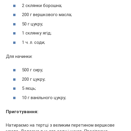
2 склянки борошна;
200 г вершкового масла;
50 г цукру;
1 склянку ягід;
1 ч. л. соди;
Для начинки:
500 г сиру;
200 г цукру;
5 яєць;
10 г ванільного цукру;
Приготування:
Натираємо на тертці з великим перетином вершкове