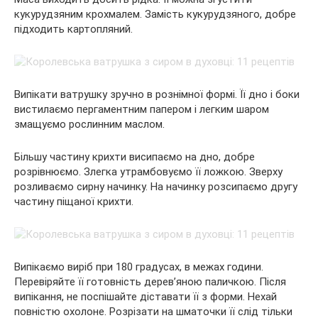
кукурудзяним крохмалем. Замість кукурудзяного, добре
підходить картопляний.
Випікати ватрушку зручно в рознімної формі. Її дно і боки
вистилаємо пергаментним папером і легким шаром
змащуємо рослинним маслом.
Більшу частину крихти висипаємо на дно, добре
розрівнюємо. Злегка утрамбовуємо її ложкою. Зверху
розливаємо сирну начинку. На начинку розсипаємо другу
частину піщаної крихти.
Випікаємо виріб при 180 градусах, в межах години.
Перевіряйте її готовність дерев’яною паличкою. Після
випікання, не поспішайте діставати її з форми. Нехай
повністю охолоне. Розрізати на шматочки її слід тільки