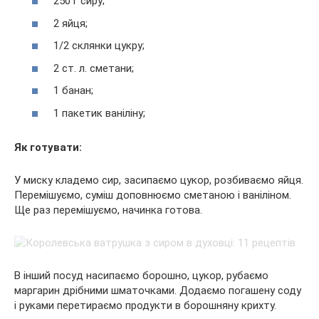
250 г сиру;
2 яйця;
1/2 склянки цукру;
2 ст. л. сметани;
1 банан;
1 пакетик ваніліну;
Як готувати:
У миску кладемо сир, засипаємо цукор, розбиваємо яйця.
Перемішуємо, суміш доповнюємо сметаною і ваніліном.
Ще раз перемішуємо, начинка готова.
В інший посуд насипаємо борошно, цукор, рубаємо
маргарин дрібними шматочками. Додаємо погашену соду
і руками перетираємо продукти в борошняну крихту.