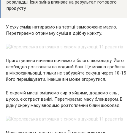
розкладці. Їхня зміна впливає на результат готового
продукту.
У суху суміш натираємо на тертці заморожене масло.
Перетираємо отриману суміш в дрібну крихту.
Приготування начинки почнемо з білого шоколаду. Його
необхідно розтопити на водяній бані. Це можна зробити
в мікрохвильовці, тільки не забувайте секунд через 10-15
його перемішувати. Інакше він може згорнутися.
В окремій мисці змішуємо сир з яйцями, додаємо сіль ,
цукор, екстракт ванілі. Перетираємо масу блендером. В
рідку сирну масу вводимо розтоплений білий шоколад.
Маса виходить досить рідка. Її можна згустити