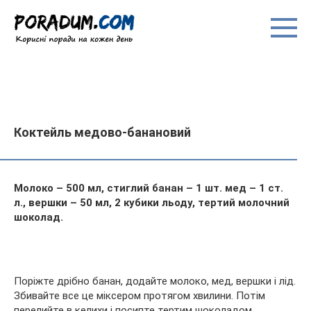
Перейти
до
вмісту
Коктейль медово-банановий
Молоко – 500 мл, стиглий банан – 1 шт. мед – 1 ст.
л., вершки – 50 мл, 2 кубики льоду, тертий молочний
шоколад.
Поріжте дрібно банан, додайте молоко, мед, вершки і лід.
Збивайте все це міксером протягом хвилини. Потім
перелийте в келихи і посипте тертим шоколадом.