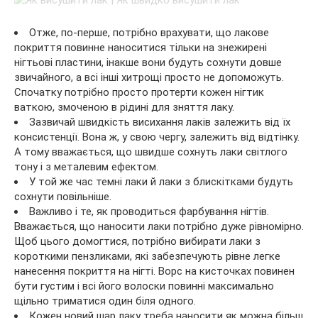
Отже, по-перше, потрібно врахувати, що лакове
покриття повинне наноситися тільки на знежирені
нігтьові пластини, інакше вони будуть сохнути довше
звичайного, а всі інші хитрощі просто не допоможуть.
Спочатку потрібно просто протерти кожен нігтик
ваткою, змоченою в рідині для зняття лаку.
Зазвичай швидкість висихання лаків залежить від їх
консистенції. Вона ж, у свою чергу, залежить від відтінку.
А тому вважається, що швидше сохнуть лаки світлого
тону і з металевим ефектом.
У той же час темні лаки й лаки з блискітками будуть
сохнути повільніше.
Важливо і те, як проводиться фарбування нігтів.
Вважається, що наносити лаки потрібно дуже рівномірно.
Щоб цього домогтися, потрібно вибирати лаки з
короткими пензликами, які забезпечують рівне легке
нанесення покриття на нігті. Ворс на кисточках повинен
бути густим і всі його волоски повинні максимально
щільно триматися один біля одного.
Кожен новий шар лаку треба наносити як можна більш