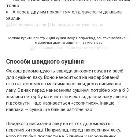
тонко.
А перед другим покриттям слід зачекати декілька
хвилин.
Можна купити пристрій для сушки лаку. Наприклад, ось таке забавне —
мавпочка дме на ваші нігті замість вас
Способи швидкого сушіння
Фахівці рекомендують завжди використовувати засіб
для сушіння лаку. Воно наноситься на нафарбований
ніготь і допомагає максимально швидкого висихання
лаку. Однак перед нанесенням сушіння, потрібно хоча б 3
хвилини не турбувати нігті, почекати, даючи лаку злегка
підсохнути – що називається «схопитися». Інакше
навпаки — сушка ще більше затягне час.
Швидкого висихання лаку на нігтях допоможуть і
невеликі хитрощі. Наприклад, перед нанесенням лаку,
його потрібно покласти на 5 хвилин у морозильник.