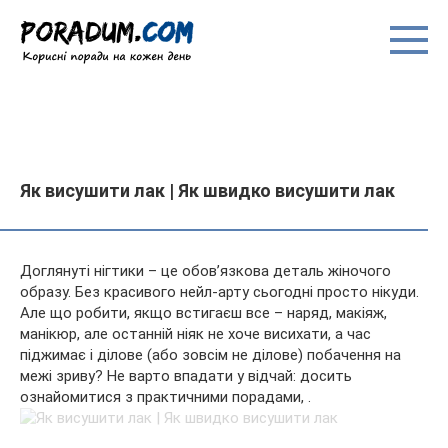
Перейти
до
вмісту
Як висушити лак | Як швидко висушити лак
Доглянуті нігтики – це обов’язкова деталь жіночого
образу. Без красивого нейл-арту сьогодні просто нікуди.
Але що робити, якщо встигаєш все – наряд, макіяж,
манікюр, але останній ніяк не хоче висихати, а час
піджимає і ділове (або зовсім не ділове) побачення на
межі зриву? Не
варто впадати у відчай: досить
ознайомитися з практичними порадами, .