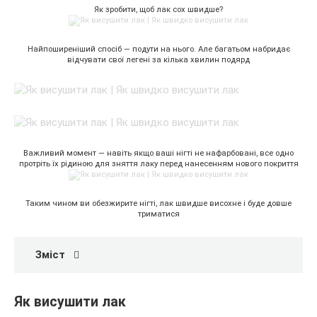
Як зробити, щоб лак сох швидше?
Найпоширеніший спосіб — подути на нього. Але багатьом набридає
відчувати свої легені за кілька хвилин подярд
Важливий момент — навіть якщо ваші нігті не нафарбовані, все одно
протріть їх рідиною для зняття лаку перед нанесенням нового покриття
Таким чином ви обезжирите нігті, лак швидше висохне і буде довше
триматися
Зміст
Як висушити лак