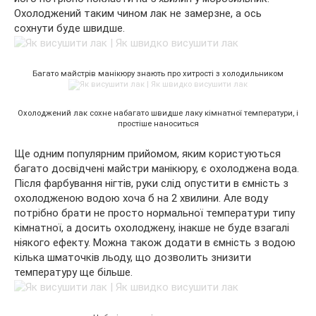
Охолоджений таким чином лак не замерзне, а ось
сохнути буде швидше.
Багато майстрів манікюру знають про хитрості з холодильником
Охолоджений лак сохне набагато швидше лаку кімнатної температури, і
простіше наноситься
Ще одним популярним прийомом, яким користуються
багато досвідчені майстри манікюру, є охолоджена вода.
Після фарбування нігтів, руки слід опустити в ємність з
охолодженою водою хоча б на 2 хвилини. Але воду
потрібно брати не просто нормальної температури типу
кімнатної, а досить охолоджену, інакше не буде взагалі
ніякого ефекту. Можна також додати в ємність з водою
кілька шматочків льоду, що дозволить знизити
температуру ще більше.