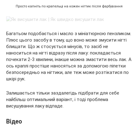
Просто капніть по крапельці на кожен нігтик після фарбування
Багатьом подобається і масло з мініатюрною пензликом.
Плюс цього засобу в тому, що воно може змусити нігті
блищати. Що ж стосується мінусів, то засіб не
наноситься на нігті відразу після лаку: покладається
почекати 2-3 хвилини, інакше можна змастити весь лак. А
ось краплі простіше наносяться за допомогою піпетки
безпосередньо на нігтики, але теж може розтікатися по
шкірі рук.
Залишається тільки заздалегідь підібрати для себе
найбільш оптимальний варіант, і тоді проблема
висушування лаку відпаде.
Відео