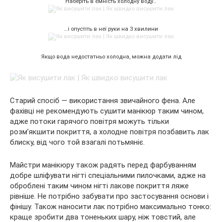
Наберіть в ємність холодну воду…
…і опустіть в неї руки на 3 хвилини
Якщо вода недостатньо холодна, можна додати лід
Старий спосіб — використання звичайного фена. Але
фахівці не рекомендують сушити манікюр таким чином,
адже потоки гарячого повітря можуть тільки
розм’якшити покриття, а холодне повітря позбавить лак
блиску, від чого той взагалі потьмяніє.
Майстри манікюру також радять перед фарбуванням
добре шліфувати нігті спеціальними пилочками, адже на
оброблені таким чином нігті лакове покриття ляже
рівніше. Не потрібно забувати про застосування основи і
фінішу. Також наносити лак потрібно максимально тонко:
краще зробити два тоненьких шару, ніж товстий, але