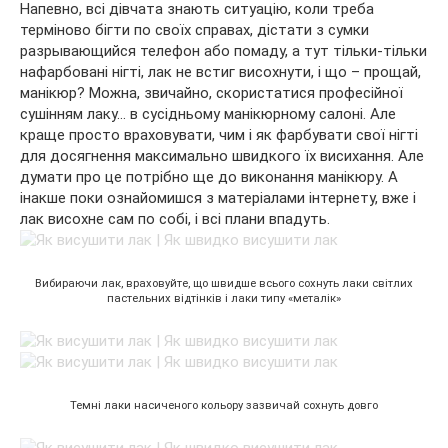
Напевно, всі дівчата знають ситуацію, коли треба
терміново бігти по своїх справах, дістати з сумки
разрывающийся телефон або помаду, а тут тільки-тільки
нафарбовані нігті, лак не встиг висохнути, і що – прощай,
манікюр? Можна, звичайно, скористатися професійної
сушінням лаку… в сусідньому манікюрному салоні. Але
краще просто враховувати, чим і як фарбувати свої нігті
для досягнення максимально швидкого їх висихання. Але
думати про це потрібно ще до виконання манікюру. А
інакше поки ознайомишся з матеріалами інтернету, вже і
лак висохне сам по собі, і всі плани впадуть.
Вибираючи лак, враховуйте, що швидше всього сохнуть лаки світлих
пастельних відтінків і лаки типу «металік»
Темні лаки насиченого кольору зазвичай сохнуть довго