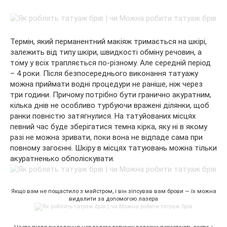
Термін, який перманентний макіяж тримається на шкірі,
залежить від типу шкіри, швидкості обміну речовин, а
тому у всіх трапляється по-різному. Але середній період
– 4 роки. Після безпосереднього виконання татуажу
можна приймати водні процедури не раніше, ніж через
три години. Причому потрібно бути гранично акуратним,
кілька днів не особливо турбуючи вражені ділянки, щоб
ранки повністю затягнулися. На татуйованих місцях
певний час буде зберігатися темна кірка, яку ні в якому
разі не можна зривати, поки вона не відпаде сама при
повному загоєнні. Шкіру в місцях татуювань можна тільки
акуратненько обполіскувати.
Якщо вам не пощастило з майстром, і він зіпсував вам брови — їх можна
видалити за допомогою лазера