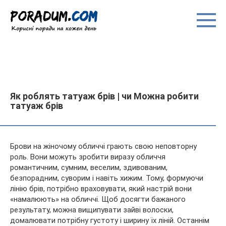
Перейти
до
вмісту
Як роблять татуаж брів | чи Можна робити
татуаж брів
Брови на жіночому обличчі грають свою неповторну
роль. Вони можуть зробити виразу обличчя
романтичним, сумним, веселим, здивованим,
безпорадним, суворим і навіть хижим. Тому, формуючи
лінію брів, потрібно враховувати, який настрій вони
«намалюють» на обличчі. Щоб досягти
бажаного
результату, можна вищипувати зайві волоски,
домалювати потрібну густоту і ширину їх ліній. Останнім