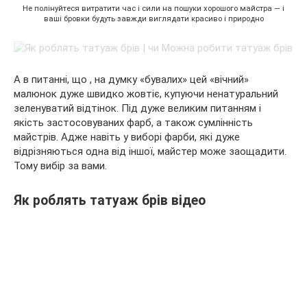
Не полінуйтеся витратити час і сили на пошуки хорошого майстра — і
ваші бровки будуть завжди виглядати красиво і природно
А в питанні, що , на думку «бувалих» цей «вічний»
малюнок дуже швидко жовтіє, купуючи ненатуральний
зеленуватий відтінок. Під дуже великим питанням і
якість застосовуваних фарб, а також сумлінність
майстрів. Адже навіть у виборі фарби, які дуже
відрізняються одна від іншої, майстер може заощадити.
Тому вибір за вами.
Як роблять татуаж брів відео