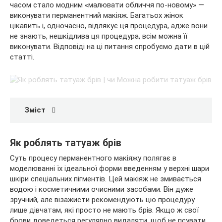
часом стало модним «малювати обличчя по-новому» —
виконувати перманентний макіяж. Багатьох жінок
цікавить і, одночасно, відлякує ця процедура, адже вони
не знають, нешкідлива ця процедура, всім можна її
виконувати. Відповіді на ці питання спробуємо дати в цій
статті.
Зміст
Як роблять татуаж брів
Суть процесу перманентного макіяжу полягає в
моделюванні їх ідеальної форми введенням у верхні шари
шкіри спеціальних пігментів. Цей макіяж не змивається
водою і косметичними очисними засобами. Він дуже
зручний, але візажисти рекомендують цю процедуру
лише дівчатам, які просто не мають брів. Якщо ж свої
брови доведеться регулярно видаляти, щоб не псувати