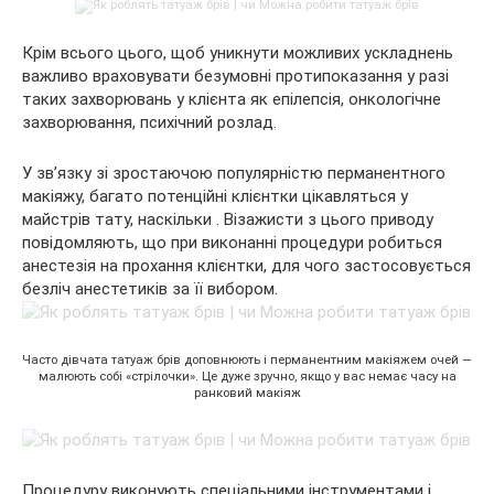
Крім всього цього, щоб уникнути можливих ускладнень
важливо враховувати безумовні протипоказання у разі
таких захворювань у клієнта як епілепсія, онкологічне
захворювання, психічний розлад.
У зв’язку зі зростаючою популярністю перманентного
макіяжу, багато потенційні клієнтки цікавляться у
майстрів тату, наскільки . Візажисти з цього приводу
повідомляють, що при виконанні процедури робиться
анестезія на прохання клієнтки, для чого застосовується
безліч анестетиків за її вибором.
Часто дівчата татуаж брів доповнюють і перманентним макіяжем очей —
малюють собі «стрілочки». Це дуже зручно, якщо у вас немає часу на
ранковий макіяж
Процедуру виконують спеціальними інструментами і