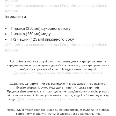
Інгредієнти
1 чашка (250 мл) цукрового піску
1 чашка (250 мл) меду
1/2 чашки (125 мл) лимонного соку
Розтопіть цукор. У каструлі c товстим дном, додати цукор і варити на
середньому вогні, розмішуючи дерев’яною ложкою, поки цукор не почне
набувати коричневий колір. Це буде смачно пахнути!
Додайте мед і лимонний сік, розмішуючи масу дерев’яною ложкою .
Будьте обережні: цукор буде дуже пінистий, і дуже гарячий.
Продовжуйте розмішувати, поки суміш не придбає консистенцію рідкого
тіста як на млинці. Якщо суміш занадто густа, додайте 1 столову ложку
води.
Нехай суміш трохи охолоне. Якщо ви хочете використовувати не відразу,
дайте йому охолонути, потім охолодіть його в холодильнику.