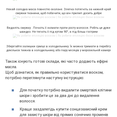
Нехай солодка маса повністю охолоне. Злегка потягніть за нижній край
смужки тканини, щоб побачити, що він прилип досить добре
Видаліть смужку . Почніть її знімати проти росту волосся. Робіть це дуже
швидко. Не тягніть її під кутом 90°, а під більш гострим
Зберігайте залишки суміші в холодильнику. Їх можна тримати в перебігу
декількох тижнів в холодильнику, або пару місяців у морозильній камері
Також існують готові склади, які часто додають ефірні
масла.
Щоб дізнатися, як правильно користуватися воском,
потрібно переглянути наступну інструкцію:
Для початку потрібно видалити омертвілі клітини
шкіри і зробити це за два дні до видалення
волосся.
Краще заздалегідь купити сонцезахисний крем
для захисту шкіри від прямих сонячних променів