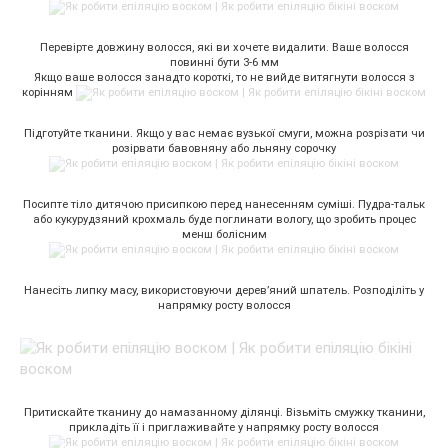
Перевірте довжину волосся, які ви хочете видалити. Ваше волосся
повинні бути 3-6 мм
Якщо ваше волосся занадто короткі, то не вийде витягнути волосся з
корінням
Підготуйте тканини. Якщо у вас немає вузької смуги, можна розрізати чи
розірвати бавовняну або льняну сорочку
Посипте тіло дитячою присипкою перед нанесенням суміші. Пудра-тальк
або кукурудзяний крохмаль буде поглинати вологу, що зробить процес
менш болісним
Нанесіть липку масу, використовуючи дерев’яний шпатель. Розподіліть у
напрямку росту волосся
Притискайте тканину до намазанному ділянці. Візьміть смужку тканини,
прикладіть її і приглаживайте у напрямку росту волосся