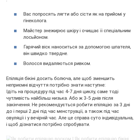
Вас попросять лягти або сісти як на прийомі у
гінеколога.
Майстер знежирює шкіру і очищає її спеціальним
лосьйоном.
Гарячий віск наноситься за допомогою шпателя,
він швидко твердне.
Волосся видаляються ривком.
Епіляція бікіні досить болюча, але щоб зменшить
неприємні відчуття потрібно знати наступне:
Ідіть на процедуру під час 4-7 дня циклу, саме тоді
чутливість найбільш низька. Або ж 3-5 днів після
закінчення. Не рекомендується робити епіляцію за 3 дні
до і перші 2 дні під час менструації, а також під час
овуляції і у вечірній час. Але це справа суто індивідуальна,
і щоб дізнатися потрібно спробувати.