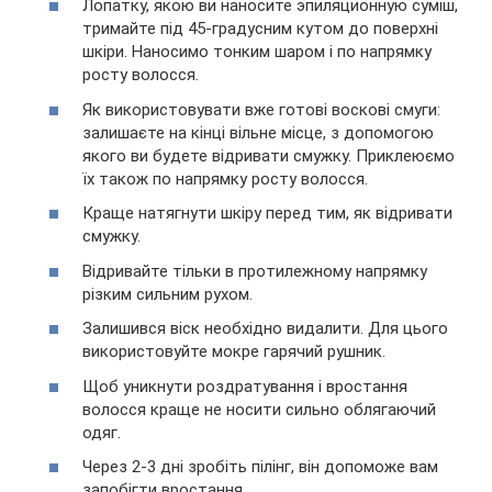
Лопатку, якою ви наносите эпиляционную суміш,
тримайте під 45-градусним кутом до поверхні
шкіри. Наносимо тонким шаром і по напрямку
росту волосся.
Як використовувати вже готові воскові смуги:
залишаєте на кінці вільне місце, з допомогою
якого ви будете відривати смужку. Приклеюємо
їх також по напрямку росту волосся.
Краще натягнути шкіру перед тим, як відривати
смужку.
Відривайте тільки в протилежному напрямку
різким сильним рухом.
Залишився віск необхідно видалити. Для цього
використовуйте мокре гарячий рушник.
Щоб уникнути роздратування і вростання
волосся краще не носити сильно облягаючий
одяг.
Через 2-3 дні зробіть пілінг, він допоможе вам
запобігти вростання.