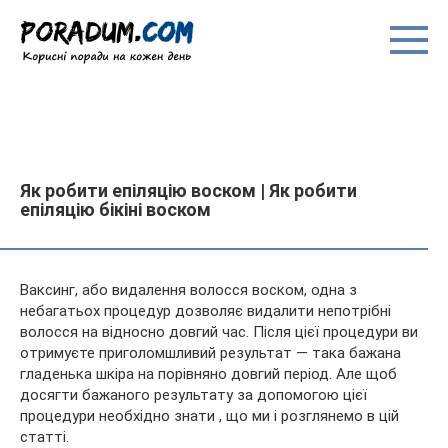
Перейти
до
вмісту
Як робити епіляцію воском | Як робити
епіляцію бікіні воском
Ваксинг, або видалення волосся воском, одна з
небагатьох процедур дозволяє видалити непотрібні
волосся на відносно довгий час. Після цієї процедури ви
отримуєте приголомшливий результат — така бажана
гладенька шкіра на порівняно довгий період. Але щоб
досягти бажаного
результату за допомогою цієї
процедури необхідно знати , що ми і розглянемо в цій
статті.