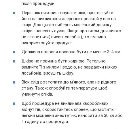
після процедури.
Перш ніж використовувати віск, протестуйте
його на викликання алергічних реакцій у вас на
шкірі. Для цього виберіть маленький ділянку
шкіри і нанесіть суміш. Якщо протягом дня нічого
не станеться( висип, свербіж), то сміливо
використовуйте продукт.
Довжина волосся повинна бути не менше 3-4 мм.
Шкіра не повинна бути жирною. Ретельно
вимийте її з милом і водою, не завдаючи ніяких
лосьйонів, висушіть шкіру.
Віск слід розтопити до м’якого, але не рідкого
стану. Також спробуйте температуру, щоб
уникнути опіків.
Щоб процедура не викликала хворобливих
відчуттів, скористайтесь спреєм, що містить
легкий місцевий анестетик, наносити за 30 хв або
1 годину до процедури.