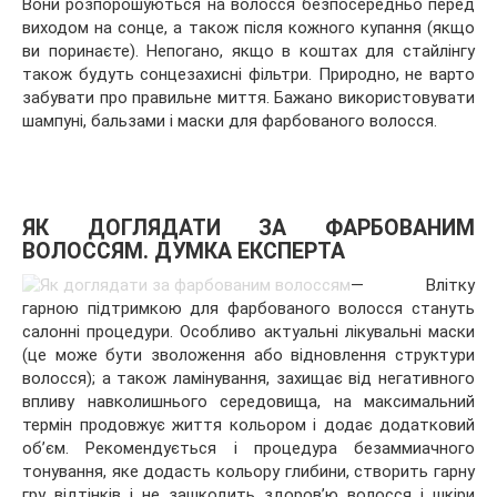
Вони розпорошуються на волосся безпосередньо перед
виходом на сонце, а також після кожного купання (якщо
ви поринаєте). Непогано, якщо в коштах для стайлінгу
також будуть сонцезахисні фільтри. Природно, не варто
забувати про правильне миття. Бажано використовувати
шампуні, бальзами і маски для фарбованого волосся.
ЯК ДОГЛЯДАТИ ЗА ФАРБОВАНИМ
ВОЛОССЯМ. ДУМКА ЕКСПЕРТА
— Влітку
гарною підтримкою для фарбованого волосся стануть
салонні процедури. Особливо актуальні лікувальні маски
(це може бути зволоження або відновлення структури
волосся); а також ламінування, захищає від негативного
впливу навколишнього середовища, на максимальний
термін продовжує життя кольором і додає додатковий
об’єм. Рекомендується і процедура безаммиачного
тонування, яке додасть кольору глибини, створить гарну
гру відтінків і не зашкодить здоров’ю волосся і шкіри