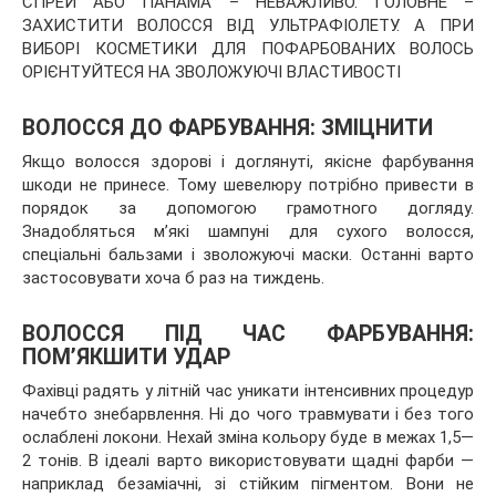
СПРЕЙ АБО ПАНАМА – НЕВАЖЛИВО. ГОЛОВНЕ –
ЗАХИСТИТИ ВОЛОССЯ ВІД УЛЬТРАФІОЛЕТУ. А ПРИ
ВИБОРІ КОСМЕТИКИ ДЛЯ ПОФАРБОВАНИХ ВОЛОСЬ
ОРІЄНТУЙТЕСЯ НА ЗВОЛОЖУЮЧІ ВЛАСТИВОСТІ
ВОЛОССЯ ДО ФАРБУВАННЯ: ЗМІЦНИТИ
Якщо волосся здорові і
доглянуті, якісне фарбування
шкоди не принесе. Тому шевелюру потрібно привести в
порядок за допомогою грамотного догляду.
Знадобляться м’які шампуні для сухого волосся,
спеціальні бальзами і зволожуючі маски. Останні варто
застосовувати хоча б раз на тиждень.
ВОЛОССЯ ПІД ЧАС ФАРБУВАННЯ:
ПОМ’ЯКШИТИ УДАР
Фахівці радять у літній час уникати інтенсивних процедур
начебто знебарвлення. Ні до чого травмувати і без того
ослаблені локони. Нехай зміна кольору буде в межах 1,5—
2 тонів. В ідеалі варто використовувати щадні фарби —
наприклад безаміачні, зі стійким пігментом. Вони не