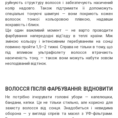
руйнують структуру волосся і забезпечують насичений
колір надовго. Також підтримати її допоможуть
спеціальні тонуючі шампуні — вони покриють кожен
волосок тонкої кольоровою плівкою, надавши
яскравість і блиск.
Ще один важливий момент — не варто проводити
фарбування напередодні від’їзду в теплі країни. Між
зміною кольору і інтенсивним перебуванням на сонці
повинно пройти 1,5—2 тижні. Справа не тільки в тому, що
під впливом ультрафіолету волосся втрачають
насиченість тону, — також вони можуть набути зовсім
несподіваний відтінок.
ВОЛОССЯ ПІСЛЯ ФАРБУВАННЯ: ВІДНОВИТИ
Не потрібно ігнорувати головні убори — капелюшки,
бандани, кепки. Це не тільки стильно, але корисно для
захисту волосся від сонця. Знадобиться і невидима
оборона — у вигляді спреїв та масел з УФ-фільтрами.