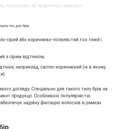
нують тіні для брів
ло-сірий або коричнево-попелястий тон тіней і
й з сірим відтінком;
тінки, наприклад, світло-коричневий (ні в якому
и).
вого догляду. Спеціально для такого типу брів на
мент продукції. Особливою популярністю
забезпечує надійну фіксацію волосків в рамках
бір