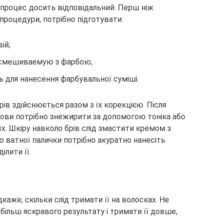
 процес досить відповідальний. Перш ніж
процедури, потрібно підготувати:
ій;
, смешиваемую з фарбою;
ь для нанесення фарбувальної суміші.
ів здійснюється разом з їх корекцією. Після
ови потрібно знежирити за допомогою тоніка або
їх. Шкіру навколо брів слід змастити кремом з
 ватної палички потрібно акуратно нанесіть
ілити її.
дкаже, скільки слід тримати її на волосках. Не
більш яскравого результату і тримати її довше,