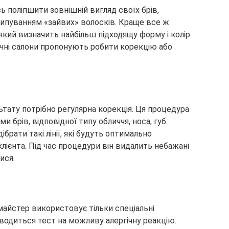
ь поліпшити зовнішній вигляд своїх брів,
пуванням «зайвих» волосків. Краще все ж
який визначить найбільш підходящу форму і колір
ічні салони пропонують робити корекцію або
тату потрібно регулярна корекція. Ця процедура
 брів, відповідної типу обличчя, носа, губ.
брати такі лінії, які будуть оптимально
лієнта. Під час процедури він видалить небажані
ися.
майстер використовує тільки спеціальні
водиться тест на можливу алергічну реакцію.