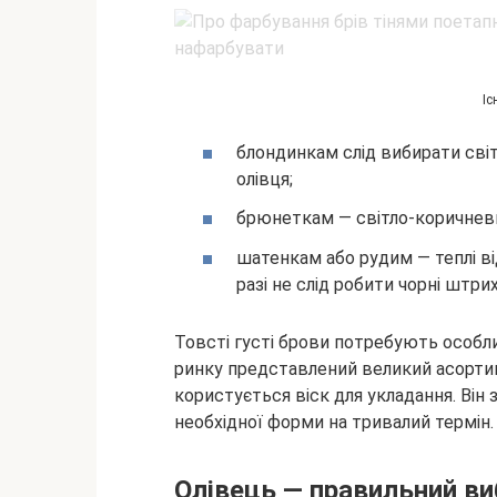
Іс
блондинкам слід вибирати світ
олівця;
брюнеткам — світло-коричневи
шатенкам або рудим — теплі від
разі не слід робити чорні штрих
Товсті густі брови потребують особли
ринку представлений великий асорти
користується віск для укладання. Він 
необхідної форми на тривалий термін.
Олівець — правильний ви