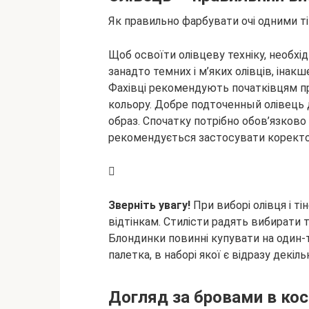
Як правильно фарбувати очі одними т
Щоб освоїти олівцеву техніку, необхі
занадто темних і м’яких олівців, інак
Фахівці рекомендують початківцям п
кольору. Добре подточенный олівець
образ. Спочатку потрібно обов’язково
рекомендується застосувати коректо
Зверніть увагу!
При виборі олівця і ті
відтінкам. Стилісти радять вибирати тін
Блондинки повинні купувати на один-т
палетка, в наборі якої є відразу декільк
Догляд за бровами в кос