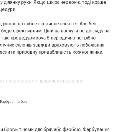
 ділянку руки. Якщо шкіра червоніє, тоді краще
цедури.
дмінно потрібне і корисне заняття. Але без
 буде ефективним. Ціни на послуги по догляду за
 такі процедури хоча б періодично потрібно
огічних салонів завжди враховують побажання
креслити природну привабливість кожної жінки.
Фарбування брів
ти брови тінями для брів або фарбою. Фарбування