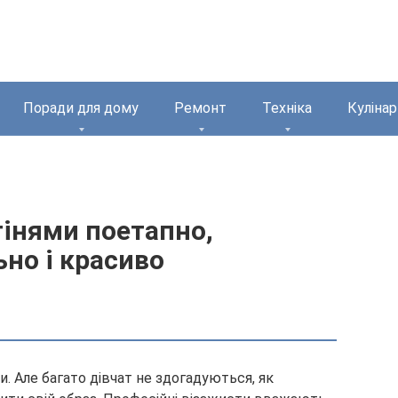
Поради для дому
Ремонт
Техніка
Кулінар
тінями поетапно,
ьно і красиво
и. Але багато дівчат не здогадуються, як