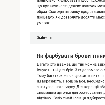
правильно їх фарбувати, щоб підкресл
що при наявності деяких навичок мож
образ. Сьогодні на ринку
представлени
процедур, які дозволять досягти мак
умовах.
Зміст
Як фарбувати брови тіня
Багато хто вважає, що тіні можна вико
Існують тіні для брів. З їх допомогою
Тому багатьох жінок цікавить питання,
їм виразність. Перш за все, необхід
з натурального ворсу. Для корекції а
спеціальна щіточка для розчісування
відтінку. Колір тіней і олівця підбирає