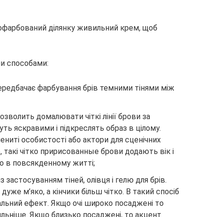
пофарбований ділянку живильний крем, щоб
и способами:
редбачає фарбування брів темними тінями між
зволить домалювати чіткі лінії брови за
ть яскравими і підкреслять образ в цілому.
ениті особистості або актори для сценічних
, такі чітко пририсованные брови додають вік і
о в повсякденному житті;
з застосуванням тіней, олівця і гелю для брів.
уже м’яко, а кінчики більш чітко. В такий спосіб
льний ефект. Якщо очі широко посаджені то
ильніше. Якщо близько посаджені, то акцент