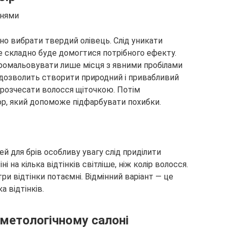
інями
дно вибрати твердий олівець. Слід уникати
ше складно буде домогтися потрібного ефекту.
ромальовувати лише місця з явними пробілами
 дозволить створити природний і привабливий
 розчесати волосся щіточкою. Потім
р, який допоможе підфарбувати похибки.
ней для брів особливу увагу слід приділити
і на кілька відтінків світліше, ніж колір волосся.
ри відтінки потаємні. Відмінний варіант — це
а відтінків.
метологічному салоні