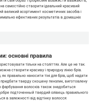
ити свій образ. Професійні візажисти вважають,
на самостійно створити ідеальний красивий
й великий асортимент косметичних засобів і
симально ефективних результатів в домашніх
ми: основні правила
ристовувати тільки на століттях. Але це не так.
 можна створити красиву і природну лінію брів.
 як правильно наносити тіні для брів, щоб надати
но придбати тверду скошену пензлик, виготовлену
бо фарбування волосків також знадобиться
, добре подточенный твердий олівець правильного
ться в залежності від відтінку волосся: