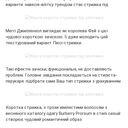
варіанти: навесні-влітку трендом стає стрижка під
Меггі Джилленхол виглядає як королева Фей з цієї
чудової короткою зачіскою. Її дуже молодить цей
текстурований варіант Піксі-стрижки.
Такі ефектні зачіски, функціональні, не доставляють
проблем. Головне завдання покладається на стиліста-
перукаря: підібрати саме Ваш тип стрижки з урахуванням
Коротка стрижка, з трохи хвилястими волоссям з
весняного каталогу одягу Burberry Prorsum в стилі casual
створює чудовий романтичний образ.