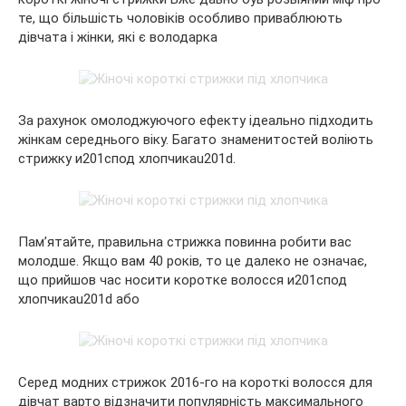
те, що більшість чоловіків особливо приваблюють
дівчата і жінки, які є володарка
За рахунок омолоджуючого ефекту ідеально підходить
жінкам середнього віку. Багато знаменитостей воліють
стрижку и201спод хлопчикаu201d.
Пам’ятайте, правильна стрижка повинна робити вас
молодше. Якщо вам 40 років, то це далеко не означає,
що прийшов час носити коротке волосся и201спод
хлопчикаu201d або
Серед модних стрижок 2016-го на короткі волосся для
дівчат варто відзначити популярність максимального