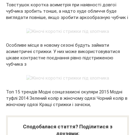
Товстушок коротка асиметрія при наявності довгої
чубчика зробить тонше, а надто худе обличчя буде
виглядати повніше, якщо зробити аркообразную чубчик і
Особливе місце в новому сезоні будуть займати
асиметричні стрижки. У них може використовуватися
цікаве контрастне поєднання рівно підстриженою
чубчика з
Топ 15 трендів Модні сонцезахисні окуляри 2015 Модні
туфлі 2014 Зелений колір в жіночому одязі Чорний колір в
жіночому одязі Кращі стрижки і зачіски,
Сподобалася стаття? Поділитися з
друзями: