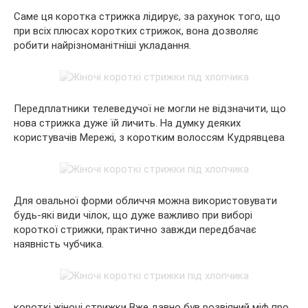
Саме ця коротка стрижка лідирує, за рахунок того, що
при всіх плюсах коротких стрижок, вона дозволяє
робити найрізноманітніші укладання.
Передплатники телеведучої не могли не відзначити, що
нова стрижка дуже їй личить. На думку деяких
користувачів Мережі, з коротким волоссям Кудрявцева
Для овальної форми обличчя можна використовувати
будь-які види чілок, що дуже важливо при виборі
короткої стрижки, практично завжди передбачає
наявність чубчика.
короткі жіночі стрижки Вже давно був розвіяний міф про