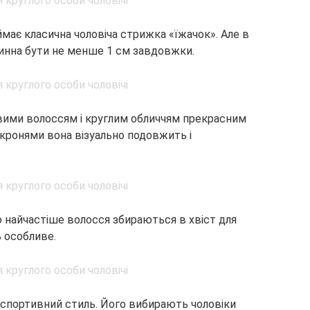
має класична чоловіча стрижка «їжачок». Але в
винна бути не менше 1 см завдовжки.
явими волоссям і круглим обличчям прекрасним
кронями вона візуально подовжить і
о найчастіше волосся збираються в хвіст для
ь особливе.
е спортивний стиль. Його вибирають чоловіки