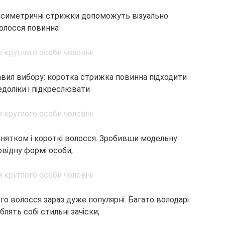
 асиметричні стрижки допоможуть візуально
олосся повинна
равил вибору: коротка стрижка повинна підходити
едоліки і підкреслювати
винятком і короткі волосся. Зробивши модельну
овідну формі особи,
го волосся зараз дуже популярні. Багато володарі
лять собі стильні зачіски,