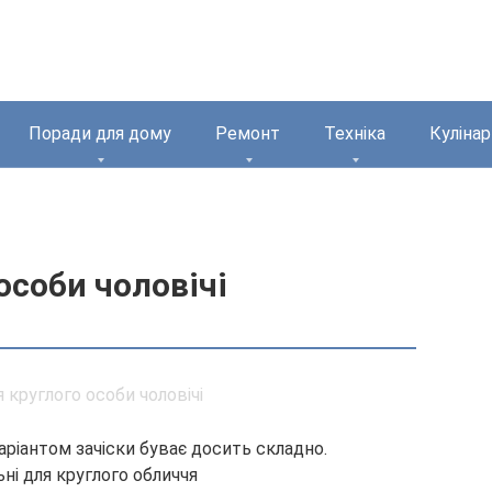
Поради для дому
Ремонт
Техніка
Кулінар
особи чоловічі
аріантом зачіски буває досить складно.
ьні для круглого обличчя