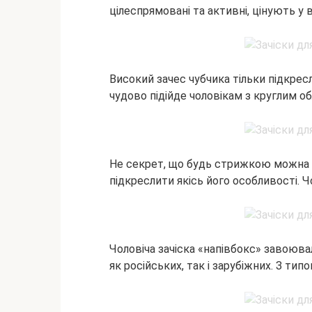
цілеспрямовані та активні, цінують у
Високий зачес чубчика тільки підкресл
чудово підійде чоловікам з круглим о
Не секрет, що будь стрижкою можна п
підкреслити якісь його особливості. Ч
Чоловіча зачіска «напівбокс» завоюва
як російських, так і зарубіжних. З ти