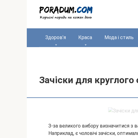
Перейти
до
вмісту
Здоров’я
Краса
Мода і стиль
Зачіски для круглого 
З-за великого вибору визначитися з в
Наприклад, є чоловічі зачіски, оптимал