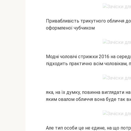
Привабливість трикутного обличчя дос
оформленої чубчиком
Модні чоловічі стрижки 2016 на серед
підходить практично всім чоловікам, 
яка, на їх думку, повинна виглядати н
яким овалом обличчя вона буде так в
Але тип особи це не єдине, на що потр