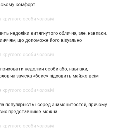
 всьому комфорт.
ить недоліки витягнутого обличчя, але, навпаки,
бличчям, що допоможе його візуально
риховати недоліки особи або, навпаки,
оловіча зачіска «бокс» підходить майже всім
ла популярність і серед знаменитостей, причому
пових представників можна