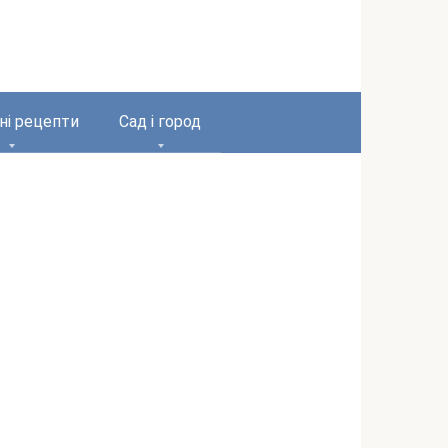
ні рецепти
Сад і город