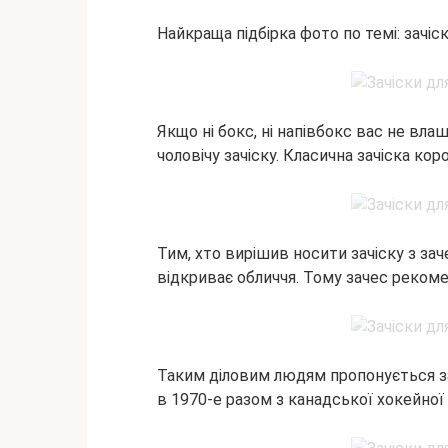
Найкраща підбірка фото по темі: зачіск
Якщо ні бокс, ні напівбокс вас не вл
чоловічу зачіску. Класична зачіска кор
Тим, хто вирішив носити зачіску з за
відкриває обличчя. Тому зачес реком
Таким діловим людям пропонується за
в 1970-е разом з канадської хокейної 