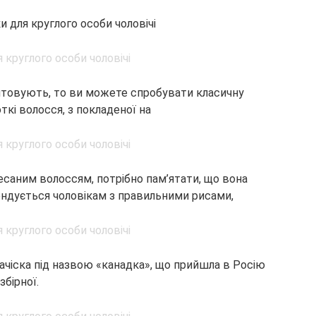
и для круглого особи чоловічі
аштовують, то ви можете
спробувати класичну
откі волосся, з покладеної на
чесаним волоссям, потрібно пам’ятати, що вона
ендується чоловікам з правильними рисами,
чіска під назвою «канадка», що прийшла в Росію
збірної.