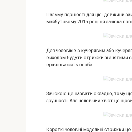
Пальму першості для цієї довжини зай
майбутньому 2015 році ця зачіска по
Для чоловіків з кучерявим або кучер
виходом будуть стрижки зі знятими с
врівноважить особа
Зачіскою це назвати складно, тому щ
зручності. Але чоловічий хвіст це щос
Короткі чоловічі модельні стрижки ц