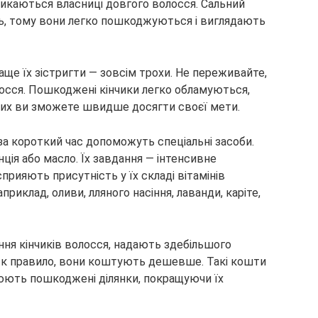
икаються власниці довгого волосся. Сальний
ть, тому вони легко пошкоджуються і виглядають
аще їх зістригти — зовсім трохи. Не переживайте,
осся. Пошкоджені кінчики легко обламуються,
них ви зможете швидше досягти своєї мети.
за короткий час допоможуть спеціальні засоби.
ція або масло. Їх завдання — інтенсивне
рияють присутність у їх складі вітамінів
приклад, оливи, лляного насіння, лаванди, каріте,
ення кінчиків волосся, надають здебільшого
Як правило, вони коштують дешевше. Такі кошти
еюють пошкоджені ділянки, покращуючи їх