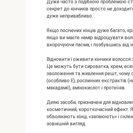
Дуже часто з подібною проблемою ст
секрет до кінчиків просто не доходи
дуже непривабливо.
Якщо посічених кінців дуже багато, кр
якщо ви маєте намір відрощувати вол
вкорочуючи пасма, і позбувшись від 
Відновити і оживити кінчики волосся 
Це можуть бути сироватка, крем, есен
зволоження та живлення решт, чому сп
(особливо Е), рослинних екстрактів (на
макадамії), амінокислот і протеїнів.
Деякі засоби, призначені для відновл
косметичний, короткочасний ефект. 
обволікають кінці, «запаюють» і скл
зовнішній вигляд.