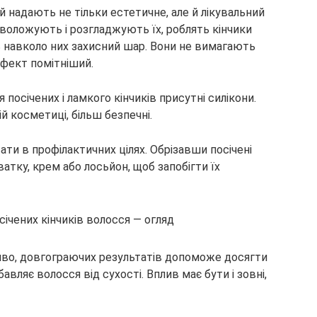
ій надають не тільки естетичне, але й лікувальний
зволожують і розгладжують їх, роблять кінчики
 навколо них захисний шар. Вони не вимагають
 ефект помітніший.
я посічених і ламкого кінчиків присутні силікони.
й косметиці, більш безпечні.
ти в профілактичних цілях. Обрізавши посічені
атку, крем або лосьйон, щоб запобігти їх
січених кінчиків волосся — огляд
иво, довгограючих результатів допоможе досягти
вляє волосся від сухості. Вплив має бути і зовні,