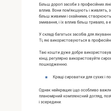
Більш дорогі засоби з професійних лін
вплив. Вони пом’якшують і живлять, 
більш живими і охайними, створюють
змивання, і їх вплив більш тривало, а
У складі багатьох засобів для лікуванн
Ті, які використовуються в професійні
Такі кошти дуже добре використовува
кінці, регулярно використовуйте сиров
пошкодженню.
Кращі сироватки для сухих і по
Однак найкращих і,що особливо важл
планомірний комплексний догляд, позба
і зсередини.