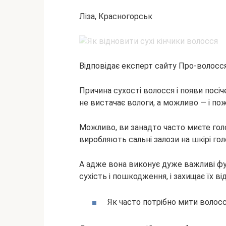
Ліза, Красногорськ
Відповідає експерт сайту Про-волосс
Причина сухості волосся і появи посі
не вистачає вологи, а можливо — і по
Можливо, ви занадто часто миєте голо
виробляють сальні залози на шкірі гол
А адже вона виконує дуже важливі фун
сухість і пошкодження, і захищає їх ві
Як часто потрібно мити волос