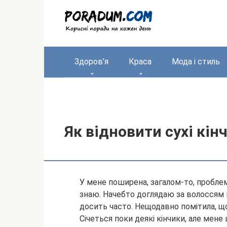
Перейти
до
вмісту
Здоров’я
Краса
Мода і стиль
Як відновити сухі кін
У мене поширена, загалом-то, проблем
знаю. Начебто доглядаю за волоссям 
досить часто. Нещодавно помітила, що
Січеться поки деякі кінчики, але
мене 