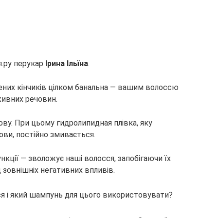
я.ру перукар
Ірина Ільїна
.
чених кінчиків цілком банальна — вашим волоссю
живних речовин.
ву. При цьому гидролипидная плівка, яку
ови, постійно змивається.
кції — зволожує наші волосся, запобігаючи їх
д зовнішніх негативних впливів.
ся і який шампунь для цього використовувати?