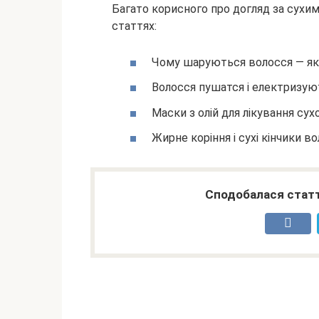
Багато корисного про догляд за сухим
статтях:
Чому шаруються волосся — як 
Волосся пушатся і електризую
Маски з олій для лікування су
Жирне коріння і сухі кінчики в
Сподобалася статт