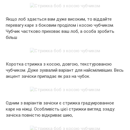
Якщо лоб здається вам дуже високим, то віддайте
перевагу каре з боковим проділом і косою чубчиком.
Чубчик частково приховає ваш лоб, а особа зробить
більш
Коротка стрижка з косою, довгою, текстурованою
чубчиком. Дуже зухвалий варіант для найсміливіших. Весь
акцент зачіски припадає як раз на чубок.
Одним з варіантів зачіски є стрижка градуированное
каре на ніжці. Особливість цієї стрижки вигляд ззаду:
зачіска повністю відкриває шию,