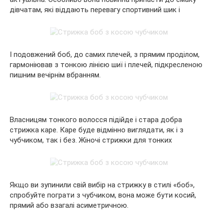
дівчатам, які віддають перевагу спортивний шик і
І подовжений боб, до самих плечей, з прямим проділом,
гармоніював з тонкою лінією шиї і плечей, підкресленою
пишним вечірнім вбранням.
Власницям тонкого волосся підійде і стара добра
стрижка каре. Каре буде відмінно виглядати, як і з
чубчиком, так і без. Жіночі стрижки для тонких
Якщо ви зупинили свій вибір на стрижку в стилі «боб»,
спробуйте пограти з чубчиком, вона може бути косий,
прямий або взагалі асиметричною.