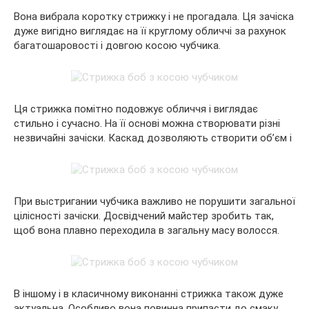
Вона вибрала коротку стрижку і не прогадала. Ця зачіска
дуже вигідно виглядає на її круглому обличчі за рахунок
багатошаровості і довгою косою чубчика.
Ця стрижка помітно подовжує обличчя і виглядає
стильно і сучасно. На її основі можна створювати різні
незвичайні зачіски. Каскад дозволяють створити об’єм і
При выстригании чубчика важливо не порушити загальної
цілісності зачіски. Досвідчений майстер зробить так,
щоб вона плавно переходила в загальну масу волосся.
В іншому і в класичному виконанні стрижка також дуже
актуальна. Особливо вона повинна припасти до смаку