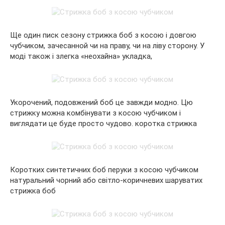
Ще один писк сезону стрижка боб з косою і довгою
чубчиком, зачесанной чи на праву, чи на ліву сторону. У
моді також і злегка «неохайна» укладка,
Укорочений, подовжений боб це завжди модно. Цю
стрижку можна комбінувати з косою чубчиком і
виглядати це буде просто чудово. коротка стрижка
Коротких синтетичних боб перуки з косою чубчиком
натуральний чорний або світло-коричневих шаруватих
стрижка боб