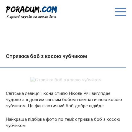
Перейти
до
вмісту
Стрижка боб з косою чубчиком
Світська левиця і ікона стилю Ніколь Річі виглядає
чудово з її довгим світлим бобом і симпатичною косою
чубчиком. Це фантастичний боб добре підійде
Найкраща підбірка фото по темі: стрижка боб з косою
чубчиком