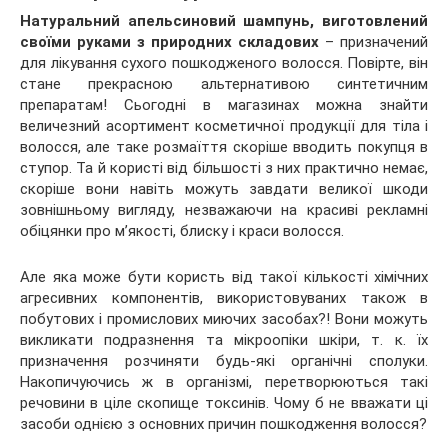
Натуральний апельсиновий шампунь, виготовлений
своїми руками з природних складових
– призначений
для лікування сухого пошкодженого волосся. Повірте, він
стане прекрасною альтернативою синтетичним
препаратам! Сьогодні в магазинах
можна знайти
величезний асортимент косметичної продукції для тіла і
волосся, але таке розмаїття скоріше вводить покупця в
ступор. Та й користі від більшості з них практично немає,
скоріше вони навіть можуть завдати великої шкоди
зовнішньому вигляду, незважаючи на красиві рекламні
обіцянки про м’якості, блиску і краси волосся.
Але яка може бути користь від такої кількості хімічних
агресивних компонентів, використовуваних також в
побутових і промислових миючих засобах?! Вони можуть
викликати подразнення та мікроопіки шкіри, т. к. їх
призначення розчиняти будь-які органічні сполуки.
Накопичуючись ж в організмі, перетворюються такі
речовини в ціле скопище токсинів. Чому б не вважати ці
засоби однією з основних причин пошкодження волосся?