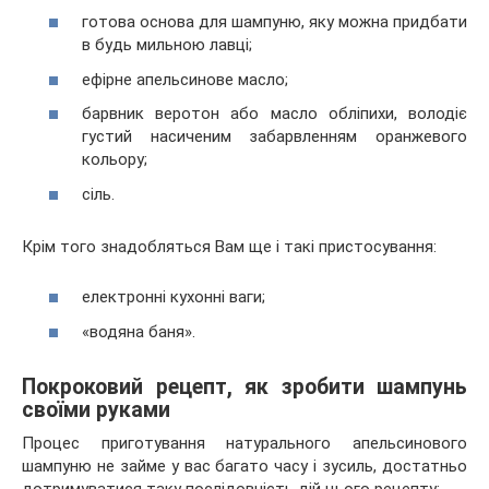
готова основа для шампуню, яку можна придбати
в будь мильною лавці;
ефірне апельсинове масло;
барвник веротон або масло обліпихи, володіє
густий насиченим забарвленням оранжевого
кольору;
сіль.
Крім того знадобляться Вам ще і такі пристосування:
електронні кухонні ваги;
«водяна баня».
Покроковий рецепт, як зробити шампунь
своїми руками
Процес приготування натурального апельсинового
шампуню не займе у вас багато часу і зусиль, достатньо
дотримуватися таку послідовність дій цього рецепту: