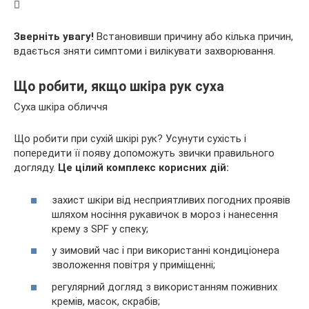
Зверніть увагу!
Встановивши причину або кілька причин,
вдається зняти симптоми і вилікувати захворювання.
Що робити, якщо шкіра рук суха
Суха шкіра обличчя
Що робити при сухій шкірі рук? Усунути сухість і
попередити її появу допоможуть звички правильного
догляду.
Це цілий комплекс корисних дій:
захист шкіри від несприятливих погодних проявів
шляхом носіння рукавичок в мороз і нанесення
крему з SPF у спеку;
у зимовий час і при використанні кондиціонера
зволоження повітря у приміщенні;
регулярний догляд з використанням поживних
кремів, масок, скрабів;