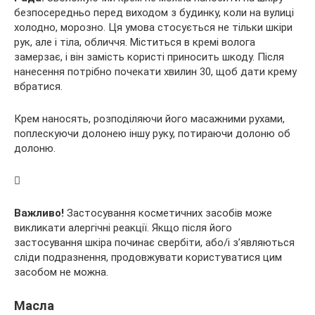
безпосередньо перед виходом з будинку, коли на вулиці
холодно, морозно. Ця умова стосується не тільки шкіри
рук, але і тіла, обличчя. Міститься в кремі волога
замерзає, і він замість користі приносить шкоду. Після
нанесення потрібно почекати хвилин 30, щоб дати крему
вбратися.
Крем наносять, розподіляючи його масажними рухами,
поплескуючи долонею іншу руку, потираючи долоню об
долоню.
Важливо!
Застосування косметичних засобів може
викликати алергічні реакції. Якщо після його
застосування шкіра починає свербіти, або/і з’являються
сліди подразнення, продовжувати користуватися цим
засобом не можна.
Масла