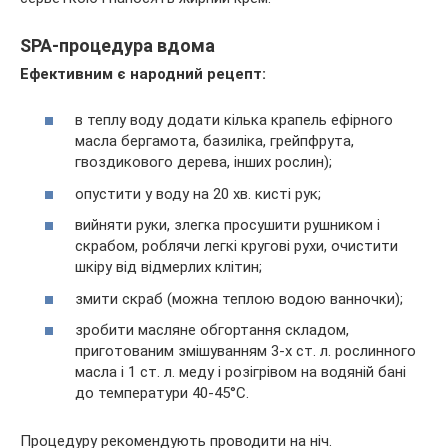
SPA-процедура вдома
Ефективним є народний рецепт:
в теплу воду додати кілька крапель ефірного
масла бергамота, базиліка, грейпфрута,
гвоздикового дерева, інших рослин);
опустити у воду на 20 хв. кисті рук;
вийняти руки, злегка просушити рушником і
скрабом, роблячи легкі кругові рухи, очистити
шкіру від відмерлих клітин;
змити скраб (можна теплою водою ванночки);
зробити масляне обгортання складом,
приготованим змішуванням 3-х ст. л. рослинного
масла і 1 ст. л. меду і розігрівом на водяній бані
до температури 40-45°С.
Процедуру рекомендують проводити на ніч.