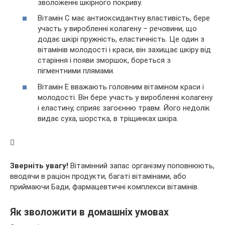
зволоженні шкірного покриву.
Вітамін C має антиоксидантну властивість, бере
участь у виробленні колагену – речовини, що
додає шкірі пружність, еластичність. Це один з
вітамінів молодості і краси, він захищає шкіру від
старіння і появи зморшок, бореться з
пігментними плямами.
Вітамін E вважають головним вітаміном краси і
молодості. Він бере участь у виробленні колагену
і еластину, сприяє загоєнню травм. Його недолік
видає суха, шорстка, в тріщинках шкіра.
Зверніть увагу!
Вітамінний запас організму поповнюють,
вводячи в раціон продукти, багаті вітамінами, або
приймаючи Бади, фармацевтичні комплекси вітамінів.
Як зволожити в домашніх умовах