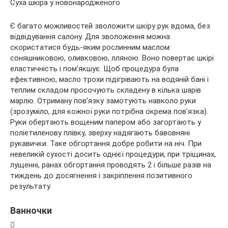
Суха шкіра у новонародженого
Є багато можливостей зволожити шкіру рук вдома, без
відвідування салону. Для зволоження можна
скористатися будь-яким рослинним маслом:
соняшниковою, оливковою, лляною. Воно повертає шкірі
еластичність і пом’якшує. Щоб процедура була
ефективною, масло трохи підігрівають на водяній бані і
теплим складом просочують складену в кілька шарів
марлю. Отриману пов’язку замотують навколо руки
(зрозуміло, для кожної руки потрібна окрема пов’язка).
Руки обертають вощеним папером або загортають у
поліетиленову плівку, зверху надягають бавовняні
рукавички. Таке обгортання добре робити на ніч. При
невеликій сухості досить однієї процедури, при тріщинах,
лущенні, ранах обгортання проводять 2 і більше разів на
тиждень до досягнення і закріплення позитивного
результату.
Ванночки