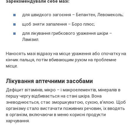
зарекомендували себе мазі:
для швидкого загоєння – Бепантен, Левомеколь;
щоб зняти запалення – Боро плюс;
для лікування грибкового ураження шкіри –
Ламізил.
Наносять мазі відразу на місце ураження або спочатку на
кінчик пальця, потім вбивающим рухом на проблемне
місце.
Лікування аптечними засобами
Дефіцит вітамінів, мікро – і макроелементів, мінералів в
першу чергу відбивається на стані шкіра. Вона
зневоднюється, стає зморшкуватою, сухою, в’ялою. Щоб
організму стало вистачати поживних речовин, їх вводять
в організм, включаючи в меню корисні продукти
харчування.