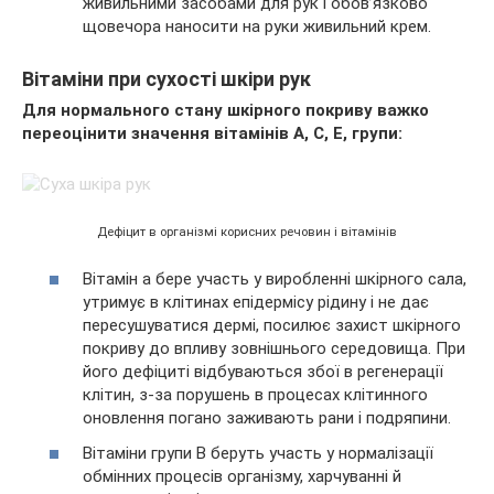
живильними засобами для рук і обов’язково
щовечора наносити на руки живильний крем.
Вітаміни при сухості шкіри рук
Для нормального стану шкірного покриву важко
переоцінити значення вітамінів
A
, С, Е, групи:
Дефіцит в організмі корисних речовин і вітамінів
Вітамін а бере участь у виробленні шкірного сала,
утримує в клітинах епідермісу рідину і не дає
пересушуватися дермі, посилює захист шкірного
покриву до впливу зовнішнього середовища. При
його дефіциті відбуваються збої в регенерації
клітин, з-за порушень в процесах клітинного
оновлення погано заживають рани і подряпини.
Вітаміни групи B беруть участь у нормалізації
обмінних процесів організму, харчуванні й