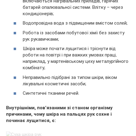
включаються нагрівальних приладів, гарячих
батарей опалювальної системи. Влітку – через
кондиціонерів;
Водопровідна вода з підвищеним вмістом солей;
Робота із засобами побутової хімії без захисту
рук рукавичками;
Шкіра може почати лущитися і тріснути від
роботи на повітрі і при важких умовах праці,
наприклад, у мартенівському цеху металургійного
комбінату;
Неправильно підібрані за типом шкіри, віком
лікувальні косметичні засоби;
Синтетичні тканини речей.
Внутрішніми, пов’язаними зі станом організму
причинами, чому шкіра на пальцях рук сохне і
починає лущитися, є: