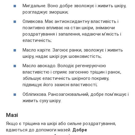
Мигдальне. Воно добре зволожує і живить шкіру,
розгладжує зморшки;
Оливкова. Має антиоксидантну властивість і
позитивно впливає на стан шкіри, знімаючи
роздратування і запалення, надаючи м’якість і
еластичність;
Масло каріте. Загоює ранки, зволожує і живить
шкіру, надає шкірі рук шовковистість;
Масло авокадо. Володіє регенеруючою
властивістю і сприяє загоєнню тріщин і ранок,
збільшує еластичність шкірного покриву,
підвищує його захисні властивості;
Обліпихова. Ранозагоювальний, добре пом’якшує і
живить суху шкіру.
Мазі
Якщо є тріщина на шкірі або сильне роздратування,
вдаються до допомоги мазей.
Добре