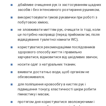
дбайливе очищення рук із застосуванням щадних
засобів і без інтенсивного розтирання рушником;
використовувати гумові рукавички при роботі з
побутовою хімією;
не зловживати миттям рук, очищати їх тоді, коли
це потрібно насправді (перед прийомом їжі, після
відвідування туалетної кімнати WC);
користуватися рекомендаціями послідовників
здорового способу життя і правильно
харчуватися, відмовитися від шкідливих звичок;
носити одяг з натуральних тканин;
вживати достатньо води, щоб організм не
обезвоживался;
для поліпшення кровообігу в кистях рук і
підвищення тонусу, еластичності шкіри робити
гімнастику і масаж;
протягом дня користуватися зволожуючими і