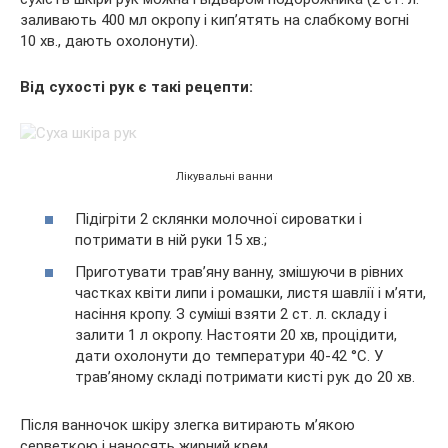
заливають 400 мл окропу і кип’ятять на слабкому вогні
10 хв., дають охолонути).
Від сухості рук є такі рецепти:
Лікувальні ванни
Підігріти 2 склянки молочної сироватки і
потримати в ній руки 15 хв.;
Приготувати трав’яну ванну, змішуючи в рівних
частках квіти липи і ромашки, листя шавлії і м’яти,
насіння кропу. З суміші взяти 2 ст. л. складу і
залити 1 л окропу. Настояти 20 хв, процідити,
дати охолонути до температури 40-42 °C. У
трав’яному складі потримати кисті рук до 20 хв.
Після ванночок шкіру злегка витирають м’якою
серветкою і наносять жирний крем.