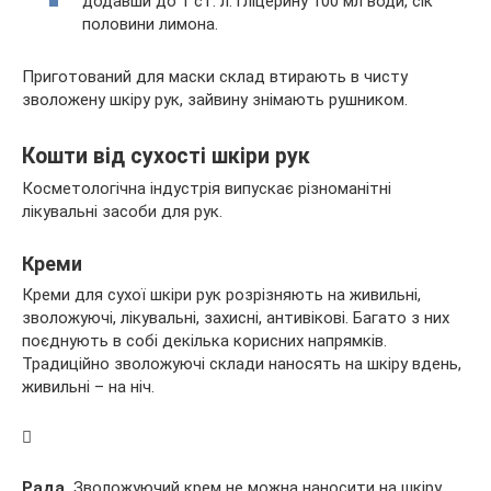
додавши до 1 ст. л. гліцерину 100 мл води, сік
половини лимона.
Приготований для маски склад втирають в чисту
зволожену шкіру рук, зайвину знімають рушником.
Кошти від сухості шкіри рук
Косметологічна індустрія випускає різноманітні
лікувальні засоби для рук.
Креми
Креми для сухої шкіри рук розрізняють на живильні,
зволожуючі, лікувальні, захисні, антивікові. Багато з них
поєднують в собі декілька корисних напрямків.
Традиційно зволожуючі склади наносять на шкіру вдень,
живильні – на ніч.
Рада.
Зволожуючий крем не можна наносити на шкіру