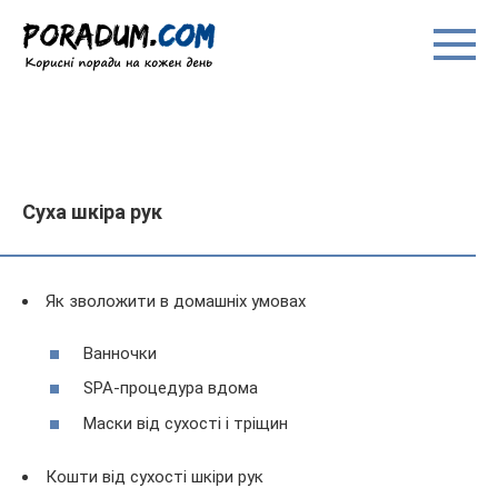
Перейти
до
вмісту
Суха шкіра рук
Як зволожити в домашніх умовах
Ванночки
SPA-процедура вдома
Маски від сухості і тріщин
Кошти від сухості шкіри рук