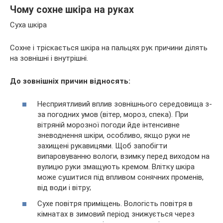
Чому сохне шкіра на руках
Суха шкіра
Сохне і тріскається шкіра на пальцях рук причини ділять
на зовнішні і внутрішні.
До зовнішніх причин відносять
:
Несприятливий вплив зовнішнього середовища з-
за погодних умов (вітер, мороз, спека). При
вітряній морозної погоди йде інтенсивне
зневоднення шкіри, особливо, якщо руки не
захищені рукавицями. Щоб запобігти
випаровуванню вологи, взимку перед виходом на
вулицю руки змащують кремом. Влітку шкіра
може сушитися під впливом сонячних променів,
від води і вітру;
Сухе повітря приміщень. Вологість повітря в
кімнатах в зимовий період знижується через