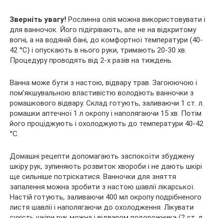
Зверніть увагу!
Рослинна олія можна використовувати і
для ванночок. Його підігрівають, але не на відкритому
вогні, а на водяній бані, до комфортної температури (40-
42 °C) і опускають в нього руки, тримають 20-30 хв.
Процедуру проводять від 2-х разів на тиждень.
Ванна може бути з настою, відвару трав. Загоюючою і
пом’якшувальною властивістю володіють ванночки з
ромашкового відвару. Склад готують, заливаючи 1 ст. л.
ромашки аптечної 1 л окропу і наполягаючи 15 хв. Потім
його проціджують і охолоджують до температури 40-42
°C.
Домашні рецепти допомагають заспокоїти збуджену
шкіру рук, зупиняють розвиток хвороби і не дають шкірі
ще сильніше потріскатися. Ванночки для зняття
запалення можна зробити з настою шавлії лікарської.
Настій готують, заливаючи 400 мл окропу подрібненого
листя шавлії і наполягаючи до охолодження. Лікувати
сухість шкіри рук можна і відваром подорожника (2 ст. л.