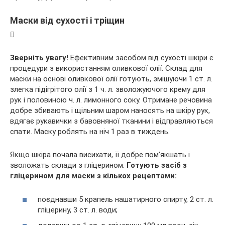
Маски від сухості і тріщин
Зверніть увагу!
Ефективним засобом від сухості шкіри є
процедури з використанням оливкової олії. Склад для
маски на основі оливкової олії готують, змішуючи 1 ст. л.
злегка підігрітого олії з 1 ч. л. зволожуючого крему для
рук і половиною ч. л. лимонного соку. Отримане речовина
добре збивають і щільним шаром наносять на шкіру рук,
вдягає рукавички з бавовняної тканини і відправляються
спати. Маску роблять на ніч 1 раз в тиждень.
Якщо шкіра почала висихати, її добре пом’якшать і
зволожать склади з гліцерином.
Готують засіб з
гліцерином для маски з кількох рецептами:
поєднавши 5 крапель нашатирного спирту, 2 ст. л.
гліцерину, 3 ст. л. води;