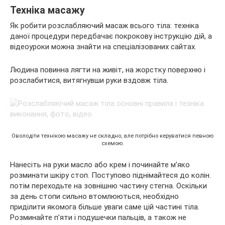
Техніка масажу
Як робити розслабляючий масаж всього тіла: техніка
даної процедури передбачає покрокову інструкцію дій, а
відеоуроки можна знайти на спеціалізованих сайтах.
Людина повинна лягти на живіт, на жорстку поверхню і
розслабитися, витягнувши руки вздовж тіла.
Оволодіти технікою масажу не складно, але потрібно керуватися певною
схемою.
Нанесіть на руки масло або крем і починайте м’яко
розминати шкіру стоп. Поступово піднімайтеся до колін.
потім переходьте на зовнішню частину стегна. Оскільки
за день стопи сильно втомлюються, необхідно
приділити якомога більше уваги саме цій частині тіла.
Розминайте п’яти і подушечки пальців, а також не