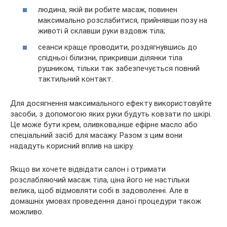
людина, якій ви робите масаж, повинен
максимально розслабитися, прийнявши позу на
животі й склавши руки вздовж тіла;
сеанси краще проводити, роздягнувшись до
спідньої білизни, прикривши ділянки тіла
рушником, тільки так забезпечується повний
тактильний контакт.
Для досягнення максимального ефекту використовуйте
засоби, з допомогою яких руки будуть ковзати по шкірі.
Це може бути крем, оливкова,інше ефірне масло або
спеціальний засіб для масажу. Разом з цим вони
нададуть корисний вплив на шкіру.
Якщо ви хочете відвідати салон і отримати
розслабляючий масаж тіла, ціна його не настільки
велика, щоб відмовляти собі в задоволенні. Але в
домашніх умовах проведення даної процедури також
можливо.