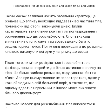
Розслабляючий масаж корисний для шкіри тіла, і для м’язів
Такий масаж зазвичай носить загальний характер, це
означає що впливу необхідно піддавати всі частини тіла,
починаючи від стоп і закінчуючи шиєю. Вплив
характеризує тактильний контакт як погладжування і
розминання, що діє розслаблююче. Спочатку слід
впливати на стопи, саме там зосереджено багато
рефлекторних точок. Потім слід переходити до розминці
кінцівок, виконуючи всі рухи у напрямку до серця.
Після того, як м’язи розігріються і розслабляться,
фахівець повинен перейти до більш активного впливу на
тіло. Це більш глибока розминка, скручування і биття
м’язів. Але при цьому головне не перестаратися, адже у
кожної людини є свій больовий поріг, а також те, що
одному здається приємним, в іншого може викликати
біль або дискомфорт.
Важливо! Масаж для розслаблення тіла виконується