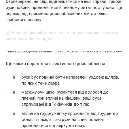
безперервно, не слід відволікатися на інші справи. Також
рухи повинні проводитися в певному ритмі поступово. Це
перехід від приємних, розслаблюючих дій до більш
глибокого впливу.
Тільки дотримуючись певних правил, можна принести користь масажем.
Ще кілька порад для ефективного розслаблення:
рухи рук повинні бути направлені уздовж шляхів,
по яких тече лімфа;
масажуючи шию, рухайтеся від волосся до
плечей, при впливі на кінцівки, ваші рухи
спрямовані від їх кінчиків до тіла;
вплив на грудну клітку проходить від грудей до
області пахв, а такі рухи на спині повинні
проводитися від верху до низу;