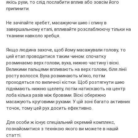
якісь рухи, то слід послабити вплив або зовсім його
припинити.
Не зачіпайте хребет, масажуючи шию і спину в
завершальному етапі, впливайте розслаблюючу тільки на
тканини навколо хребця.
Якщо людина захоче, щоб йому масажували голову, то
цей етап проводитися таким чином: спочатку
розминаємо верх голови, вуха, нижню частину і віскі.
Великими пальцями впливають на верх голови, біля лінії
росту волосся. Вуха розминають м’яко, потім
проходяться по виличної кістки. Щоб розтягнути шию
піднімають нижню щелепу, потім натискають на центр
лоба кілька разів між бровами. Віскі обережно
масажують круговими рухами. У цій зоні багато активних
точок, тому цей рух досить ефективно.
Для особи ж існує спеціальний окремий комплекс,
познайомитися з технікою якого ви можете в нашій
статті.