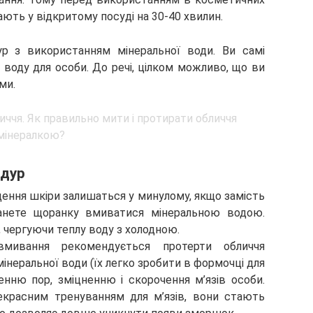
ають у відкритому посуді на 30-40 хвилин.
р з використанням мінеральної води. Ви самі
воду для особи. До речі, цілком можливо, що ви
ми.
едур
щення шкіри залишаться у минулому, якщо замість
танете щоранку вмиватися мінеральною водою.
 чергуючи теплу воду з холодною.
 вмивання рекомендується протерти обличчя
неральної води (їх легко зробити в формочці для
енню пор, зміцненню і скорочення м’язів особи.
красним тренуванням для м’язів, вони стають