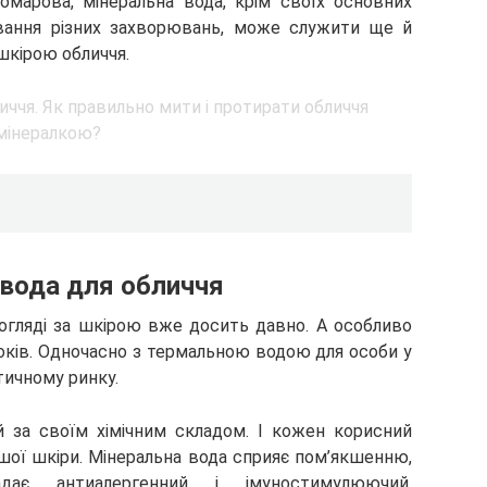
марова, мінеральна вода, крім своїх основних
ування різних захворювань, може служити ще й
 шкірою обличчя.
 вода для обличчя
огляді за шкірою вже досить давно. А особливо
років. Одночасно з термальною водою для особи у
етичному ринку.
й за своїм хімічним складом. І кожен корисний
шої шкіри. Мінеральна вода сприяє пом’якшенню,
ає антиалергенний і імуностимулюючий,