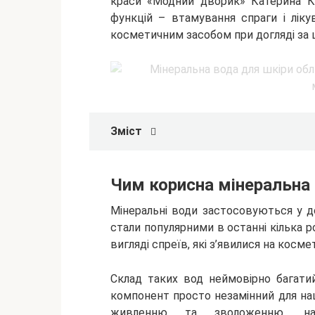
краси «Модний дворик» Катерина Ко
функцій – втамування спраги і лік
косметичним засобом при
догляді за
Зміст
Чим корисна мінеральна
Мінеральні води застосовуються у д
стали популярними в останні кілька 
вигляді спреїв, які з’явилися на косм
Склад таких вод неймовірно багати
компонент просто незамінний для на
живленню та зволоженню, над