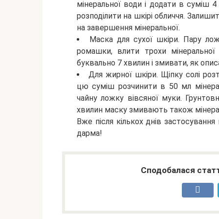
мінеральної води і додати в суміш 4 
розподілити на шкірі обличчя. Залиши
на завершення мінеральної.
Маска для сухої шкіри. Пару ло
ромашки, влити трохи мінеральної 
буквально 7 хвилин і змивати, як опи
Для жирної шкіри. Щіпку солі роз
цю суміш розчинити в 50 мл мінера
чайну ложку вівсяної муки. Грунтов
хвилин маску змивають також мінер
Вже після кількох днів застосування
дарма!
Сподобалася статт