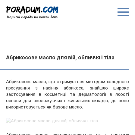
Перейти
до
вмісту
Абрикосове масло для вій, обличчя і тіла
Абрикосове масло, що отримується методом холодного
пресування з насіння абрикоса, знайшло широке
застосування в косметиці та дерматології в якості
основи для зволожуючих і живильних складів, де воно
використовується як базове масло.
Абрикосове масло
використовується як у чистому