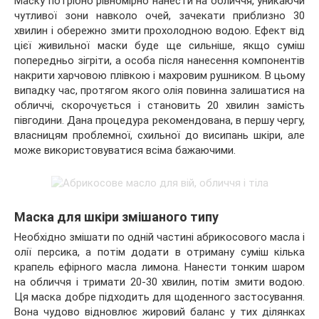
Маску потрібно рівномірно нанести на обличчя, уникаючи
чутливої зони навколо очей, зачекати приблизно 30
хвилин і обережно змити прохолодною водою. Ефект від
цієї живильної маски буде ще сильніше, якщо суміш
попередньо зігріти, а особа після нанесення компонентів
накрити харчовою плівкою і махровим рушником. В цьому
випадку час, протягом якого олія повинна залишатися на
обличчі, скорочується і становить 20 хвилин замість
півгодини. Дана процедура рекомендована, в першу чергу,
власницям проблемної, схильної до висипань шкіри, але
може використовуватися всіма бажаючими.
Маска для шкіри змішаного типу
Необхідно змішати по одній частині абрикосового масла і
олії персика, а потім додати в отриману суміш кілька
крапель ефірного масла лимона. Нанести тонким шаром
на обличчя і тримати 20-30 хвилин, потім змити водою.
Ця маска добре підходить для щоденного застосування.
Вона чудово відновлює жировий баланс у тих ділянках