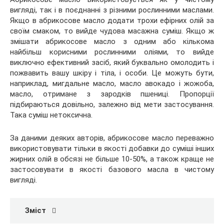
вигляді, так і в поєднанні з різними рослинними маслами.
Якщо в абрикосове масло додати трохи ефірних олій за
своїм смаком, то вийде чудова масажна суміш. Якщо ж
змішати абрикосове масло з одним або кількома
найбільш корисними рослинними оліями, то вийде
виключно ефективний засіб, який буквально омолодить і
пожвавить вашу шкіру і тіла, і особи. Це можуть бути,
наприклад, мигдальне масло, масло авокадо і жожоба,
масло, отримане з зародків пшениці. Пропорції
підбираються довільно, залежно від мети застосування.
Така суміш нетоксична.
За даними деяких авторів, абрикосове масло переважно
використовувати тільки в якості добавки до суміші інших
жирних олій в обсязі не більше 10-50%, а також краще не
застосовувати в якості базового масла в чистому
вигляді.
Зміст