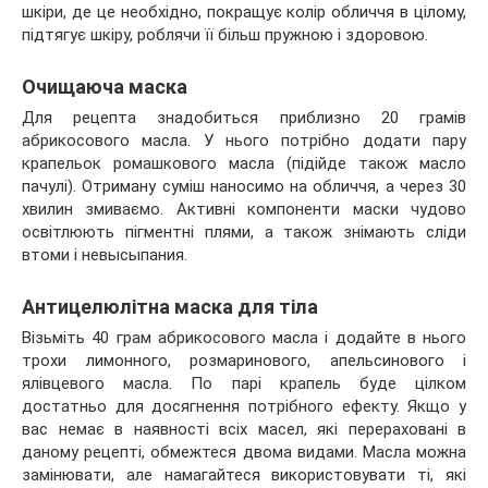
шкіри, де це необхідно, покращує колір обличчя в цілому,
підтягує шкіру, роблячи її більш пружною і здоровою.
Очищаюча маска
Для рецепта знадобиться приблизно 20 грамів
абрикосового масла. У нього потрібно додати пару
крапельок ромашкового масла (підійде також масло
пачулі). Отриману суміш наносимо на обличчя, а через 30
хвилин змиваємо. Активні компоненти маски чудово
освітлюють пігментні плями, а також знімають сліди
втоми і невысыпания.
Антицелюлітна маска для тіла
Візьміть 40 грам абрикосового масла і додайте в нього
трохи лимонного, розмаринового, апельсинового і
ялівцевого масла. По парі крапель буде цілком
достатньо для досягнення потрібного ефекту. Якщо у
вас немає в наявності всіх масел, які перераховані в
даному рецепті, обмежтеся двома видами. Масла можна
замінювати, але намагайтеся використовувати ті, які