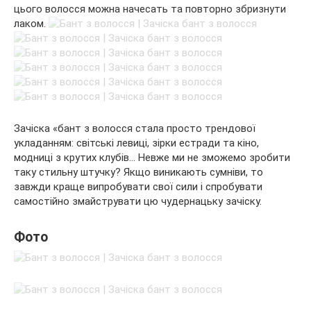
цього волосся можна начесать та повторно збризнути
лаком.
Зачіска «бант з волосся стала просто трендової
укладанням: світські левиці, зірки естради та кіно,
модниці з крутих клубів… Невже ми не зможемо зробити
таку стильну штучку? Якщо виникають сумніви, то
завжди краще випробувати свої сили і спробувати
самостійно змайструвати цю чудернацьку зачіску.
Фото