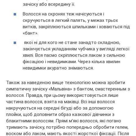
зачіску або всередину її.
Волосся на скронях теж начісуються і
скручуються в легкий палять, у межах трьох
витків, закріплюються шпильками і ховаються під
«бант».
якої ні для кого не стане занадто складною,
закінчується укладанням чубчика у вигляді легкої
хвилі. Вся пасмо скріплюється лаком з сильною
фіксацією і невидимками. Через кілька хвилин
невидимки акуратно знімаються.
Також за наведеною вище технологією можна зробити
симпатичну зачіску «Мальвіна» з бантом, смастеренным з
волосся. Правда, при цьому використовується лише
частина волосся, взята на маківці. Всі інші волосся
накручуються на середні бігуді або за допомогою
плойки, щоб доповнити образ казкової дівчинки з
блакитними волоссям. Прямі м’які волосся, які погано
тримають зачіску, потрібно попередньо обробити гелем,
воском або лаком, мають якості жорсткої фіксації. Після