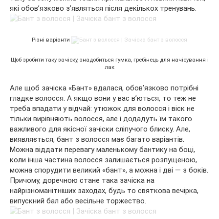
які обов’язково з’являться після декількох тренувань.
Різні варіанти
Щоб зробити таку зачіску, знадобиться гумка, гребінець для начісування і
лак
Але щоб зачіска «Бант» вдалася, обов’язково потрібні
гладке волосся. А якщо вони у вас в’ються, то теж не
треба впадати у відчай: утюжок для волосся і віск не
тільки вирівняють волосся, але і додадуть їм такого
важливого для якісної зачіски сліпучого блиску. Але,
виявляється, бант з волосся має багато варіантів.
Можна віддати перевагу маленькому бантику на боці,
коли інша частина волосся залишається розпущеною,
можна спорудити великий «бант», а можна і дві — з боків.
Причому, доречною стане така зачіска на
найрізноманітніших заходах, будь то святкова вечірка,
випускний бал або весільне торжество.