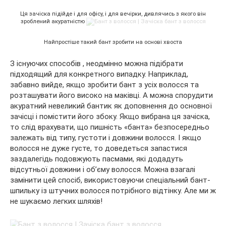
Ця зачіска підійде і для офісу, і для вечірки, дивлячись з якого він
зроблений акуратністю
Найпростіше такий бант зробити на основі хвоста
З існуючих способів , неодмінно можна підібрати
підходящий для конкретного випадку. Наприклад,
забавно вийде, якщо зробити бант з усіх волосся та
розташувати його високо на маківці. А можна спорудити
акуратний невеликий бантик як доповнення до основної
зачісці і помістити його збоку. Якщо вибрана ця зачіска,
то слід врахувати, що пишність «банта» безпосередньо
залежать від типу, густоти і довжини волосся. І якщо
волосся не дуже густе, то доведеться запастися
заздалегідь подовжують пасмами, які додадуть
відсутньої довжини і об’єму волосся. Можна взагалі
замінити цей спосіб, використовуючи спеціальний бант-
шпильку із штучних волосся потрібного відтінку. Але ми ж
не шукаємо легких шляхів!