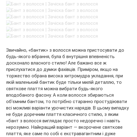
Звичайно, «бантик» з волосся можна пристосувати до
будь-якого вбрання, була б внутрішня впевненість
досконало власного стилю! Але бажано все ж
прислухатися до думки фахівців. Приміром, якщо на
торжество обрана висока хитромудра укладання, при
якій маленький бантик буде тільки милій деталлю, то
святкове плаття можна вибрати будь-якого
вподобаного фасону. А коли волосся збираються
об’ємним бантом, то потрібно старанно простудіювати
всі можливі варіанти урочистих нарядів. В цьому випадку
не буде доречним плаття класичного стилю, з яким
«бант з волосся виглядає просто недоречно і навіть
нерозумно. Найкращий варіант — вкорочене святкове
плаття, яке саме по собі є екстравагантним і дуже