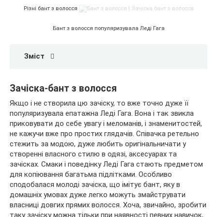
Різні бант з волосся
Бант з волосся популяризувала Леді Гага
Зміст
Зачіска-бант з волосся
Якщо і не створила цю зачіску, то вже точно дуже її
популяризувала епатажна Леді Гага. Вона і так звикла
приковувати до себе увагу і меломанів, і знаменитостей,
не кажучи вже про простих глядачів. Співачка ретельно
стежить за модою, дуже любить оригінальничати у
створенні власного стилю в одязі, аксесуарах та
зачісках. Смаки і поведінку Леді Гага стають предметом
для копіювання багатьма підлітками. Особливо
сподобалася молоді зачіска, що імітує бант, яку в
домашніх умовах дуже легко можуть змайструвати
власниці довгих прямих волосся. Хоча, звичайно, зробити
таку зачіску можна тільки при наявності певних навичок,