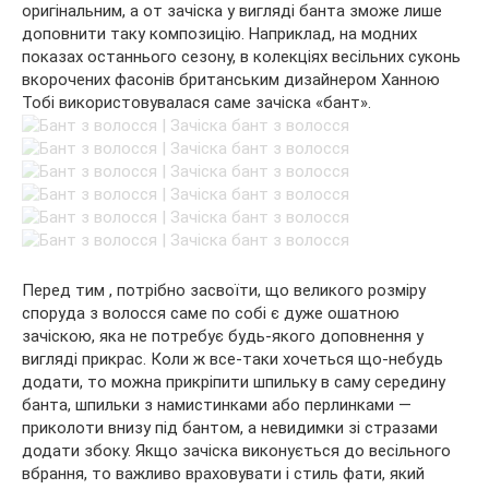
оригінальним, а от зачіска у вигляді банта зможе лише
доповнити таку композицію. Наприклад, на модних
показах останнього сезону, в колекціях весільних суконь
вкорочених фасонів британським дизайнером Ханною
Тобі використовувалася саме зачіска «бант».
Перед тим , потрібно засвоїти, що великого розміру
споруда з волосся саме по собі є дуже ошатною
зачіскою, яка не потребує будь-якого доповнення у
вигляді прикрас. Коли ж все-таки хочеться що-небудь
додати, то можна прикріпити шпильку в саму середину
банта, шпильки з намистинками або перлинками —
приколоти внизу під бантом, а невидимки зі стразами
додати збоку. Якщо зачіска виконується до весільного
вбрання, то важливо враховувати і стиль фати, який