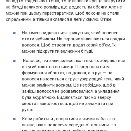
занадто «ріденькі» і тонкі, то їх навпаки краще накрутити
на бігуді великого розміру, що додасть їм обсягу. Але не
можна при цьому перестаратися, щоб локони не стали
спіральними, а тільки вклалися в легку хвилю. Отже:
На тімені виділяється трикутник, який повинен
стати чубчиком. На скронях залишаються прядки
волосся. Щоб створити додатковий об’єм, їх
можна підкрутити великими бігуді.
Волосся, які залишилися після цього, збираються
в тугий хвіст на потилиці. Перед початком
формування «банта», на долоні, а з рук — на
волосся наноситься структурирующий гель, який
можна замінити воском. Це необхідно, щоб в
зачісці волосся не розвалювалися, а укладання
була акуратною. Виділяється пасмо зверху
хвоста і заколюється, щоб не заважати при
рухах.
Коли робиться , впоратися з якими набагато
важче, ніж з волоссям середньої довжини, то