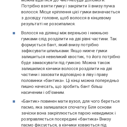
можна вдатися до чиєї-небудь допомоги.
Потрібно взяти гумку і закріпити її внизу пучка
волосся. Місце кріплення цієї гумки визначається
з досвіду: головне, щоб волосся в кінцевому
результаті не розсипалися.
Волосся на ділянці між верхньою і нижньою
гумками слід розділити на дві рівні частини. Так
формується бант, який внизу потрібно
зафіксувати шпильками. Якщо нижче гумки
залишиться невеликий хвостик, то його потрібно
буде замаскувати під гумкою. Можна також
залишилися кінчики волосся розділити на дві
частини і заховати відповідно в ліву і праву
половинки «бантика». Ці кінці можна попередньо
пишно начесать, що зробить бант більш
насиченим і об’ємним.
«Бантик» повинен мати вузол, для чого береться
пасмо, яка залишалася спочатку. Біля основи
зачіски вона закріплюється парою невидимок і
розправляється посередині «бантика» Внизу
пасмо фіксується, а кінчики ховаються під