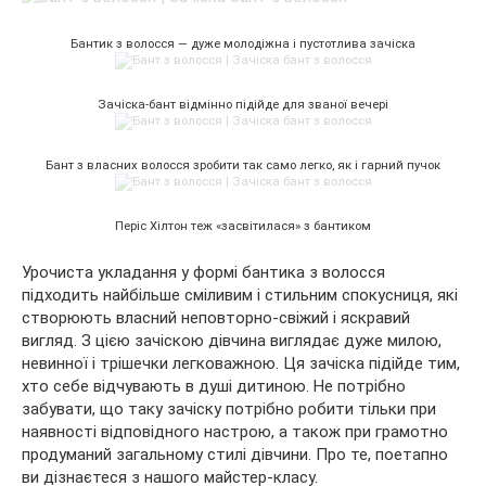
Бантик з волосся — дуже молодіжна і пустотлива зачіска
Зачіска-бант відмінно підійде для званої вечері
Бант з власних волосся зробити так само легко, як і гарний пучок
Періс Хілтон теж «засвітилася» з бантиком
Урочиста укладання у формі бантика з волосся
підходить найбільше сміливим і стильним спокусниця, які
створюють власний неповторно-свіжий і яскравий
вигляд. З цією зачіскою дівчина виглядає дуже милою,
невинної і трішечки легковажною. Ця зачіска підійде тим,
хто себе відчувають в душі дитиною. Не потрібно
забувати, що таку зачіску потрібно робити тільки при
наявності відповідного настрою, а також при грамотно
продуманий загальному стилі дівчини. Про те, поетапно
ви дізнаєтеся з нашого майстер-класу.