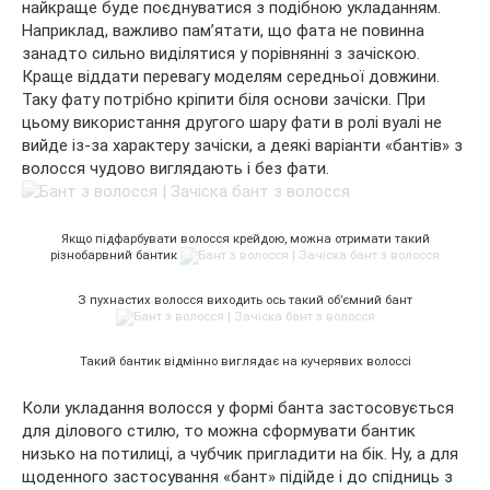
найкраще буде поєднуватися з подібною укладанням.
Наприклад, важливо пам’ятати, що фата не повинна
занадто сильно виділятися у порівнянні з зачіскою.
Краще віддати перевагу моделям середньої довжини.
Таку фату потрібно кріпити біля основи зачіски. При
цьому використання другого шару фати в ролі вуалі не
вийде із-за характеру зачіски, а деякі варіанти «бантів» з
волосся чудово виглядають і без фати.
Якщо підфарбувати волосся крейдою, можна отримати такий
різнобарвний бантик
З пухнастих волосся виходить ось такий об’ємний бант
Такий бантик відмінно виглядає на кучерявих волоссі
Коли укладання волосся у формі банта застосовується
для ділового стилю, то можна сформувати бантик
низько на потилиці, а чубчик пригладити на бік. Ну, а для
щоденного застосування «бант» підійде і до спідниць з