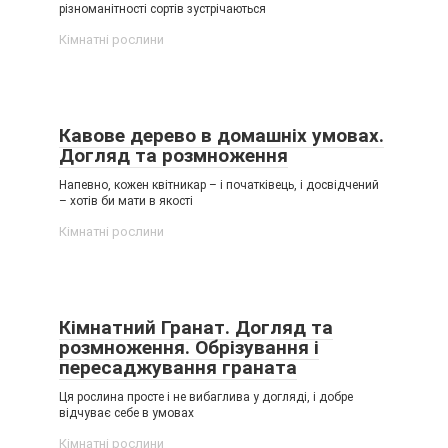
різноманітності сортів зустрічаються
Кімнатні рослини
Кавове дерево в домашніх умовах.
Догляд та розмноження
Напевно, кожен квітникар – і початківець, і досвідчений
– хотів би мати в якості
Кімнатні рослини
Кімнатний Гранат. Догляд та
розмноження. Обрізування і
пересаджування граната
Ця рослина просте і не вибаглива у догляді, і добре
відчуває себе в умовах
Кімнатні рослини