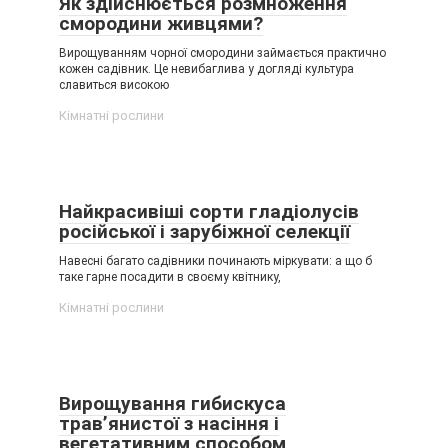
Як здійснюється розмноження
смородини живцями?
Вирощуванням чорної смородини займається практично
кожен садівник. Це невибаглива у догляді культура
славиться високою
Кімнатні рослини
Найкрасивіші сорти гладіолусів
російської і зарубіжної селекції
Навесні багато садівники починають міркувати: а що б
таке гарне посадити в своєму квітнику,
Кімнатні рослини
Вирощування гибискуса
трав’янистої з насіння і
вегетативним способом