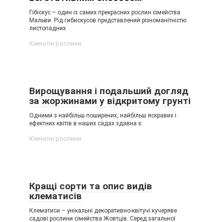
Гібіскус – один із самих прекрасних рослин сімейства
Мальви. Рід гибискусов представлений різноманітністю
листопадних
Кімнатні рослини
Вирощування і подальший догляд
за жоржинами у відкритому грунті
Одними з найбільш поширених, найбільш яскравих і
ефектних квітів в наших садах здавна є
Кімнатні рослини
Кращі сорти та опис видів
клематисів
Клематиси – унікальні декоративно-квітучі кучеряве
садові рослини сімейства Жовтців. Серед загальної