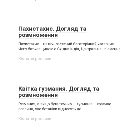
Пахистахис. Догляд та
розмноження
Пахистахис – це вічнозелений багаторічний чагарник.
Його батьківщиною є Східна Індія, Центральна і південна
Кімнатні рослини
Квітка гузмания. Догляд та
розмноження
Гузмания, а якщо бути точним – гусманія – красиве
рослина, яке ботаніки відносять до
Кімнатні рослини